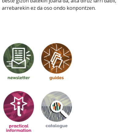
beste gizon batekin joana da, aita diruz larri dabil,
arrebarekin ez da oso ondo konpontzen.