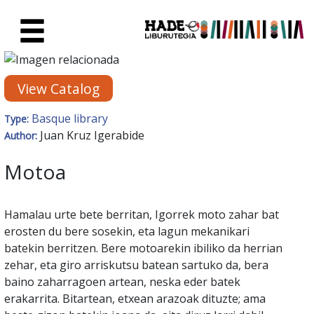
Skip to Main Content
New Books Card - Liburutegia
View Catalog
Basque library
Type:
Juan Kruz Igerabide
Author:
Motoa
Hamalau urte bete berritan, Igorrek moto zahar bat
erosten du bere sosekin, eta lagun mekanikari
batekin berritzen. Bere motoarekin ibiliko da herrian
zehar, eta giro arriskutsu batean sartuko da, bera
baino zaharragoen artean, neska eder batek
erakarrita. Bitartean, etxean arazoak dituzte; ama