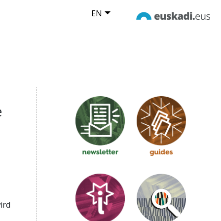
EN
e
ird