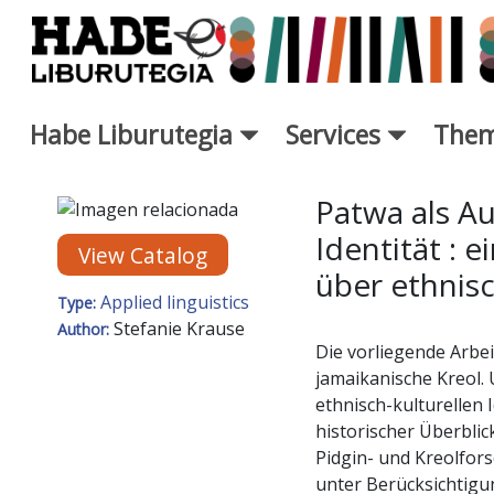
Skip to Main Content
Habe Liburutegia
Services
Them
New Books Card - Liburutegi
Patwa als A
Identität : 
View Catalog
über ethnisc
Applied linguistics
Type:
Stefanie Krause
Author:
Die vorliegende Arbeit
jamaikanische Kreol
ethnisch-kulturellen 
historischer Überblic
Pidgin- und Kreolfor
unter Berücksichtig