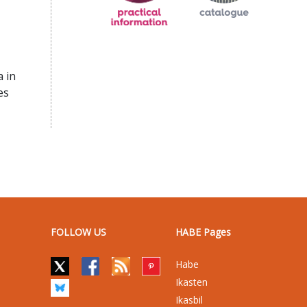
 in
es
FOLLOW US
HABE Pages
Habe
Ikasten
Ikasbil