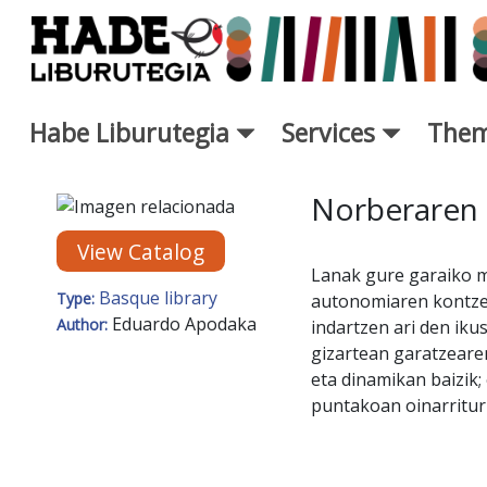
Skip to Main Content
Habe Liburutegia
Services
Them
New Books Card - Liburutegi
Norberaren 
View Catalog
Lanak gure garaiko m
Basque library
Type:
autonomiaren kontzep
Eduardo Apodaka
Author:
indartzen ari den iku
gizartean garatzearen
eta dinamikan baizik;
puntakoan oinarrituri