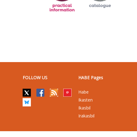
FOLLOW US
HABE Pages
Habe
Ikasten
Ikasbil
Irakasbil