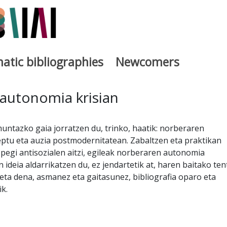
atic bibliographies
Newcomers
a
autonomia krisian
untazko gaia jorratzen du, trinko, haatik: norberaren
tu eta auzia postmodernitatean. Zabaltzen eta praktikan
spegi antisozialen aitzi, egileak norberaren autonomia
 ideia aldarrikatzen du, ez jendartetik at, haren baitako ten
 eta dena, asmanez eta gaitasunez, bibliografia oparo eta
k.