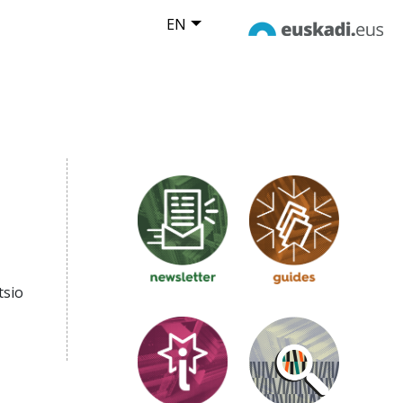
EN
tsio