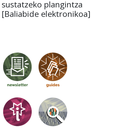
sustatzeko plangintza
[Baliabide elektronikoa]