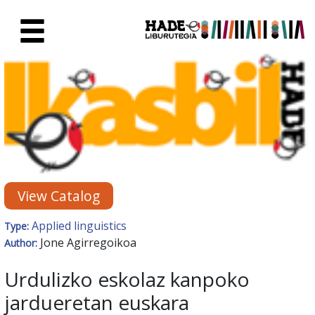
Skip to Main Content
New Books Card - Liburutegia
View Catalog
Applied linguistics
Type:
Jone Agirregoikoa
Author:
Urdulizko eskolaz kanpoko
jardueretan euskara