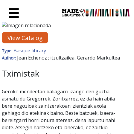
Skip to Main Content
New Books Card - Liburutegia
View Catalog
Basque library
Type:
Jean Echenoz ; itzultzailea, Gerardo Markultea
Author:
Tximistak
Geroko mendeetan baliagarri izango den guztia
asmatu du Gregorrek. Zoritxarrez, ez da hain abila
bere negozioak zaintzerakoan: zientziak axola
gehiago dio etekinak baino. Beste batzuek, izaera-
bereizgarri horri onura atereaz, dena lapurtu nahi
diote. Atsegin hartzeko eta lanerako, ez zaizkio