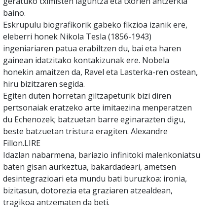
geratuko tximisten laguntza eta txorien antzerkia
baino.
Eskrupulu biografikorik gabeko fikzioa izanik ere,
eleberri honek Nikola Tesla (1856-1943)
ingeniariaren patua erabiltzen du, bai eta haren
gainean idatzitako kontakizunak ere. Nobela
honekin amaitzen da, Ravel eta Lasterka-ren ostean,
hiru bizitzaren segida.
Egiten duten horretan giltzapeturik bizi diren
pertsonaiak eratzeko arte imitaezina menperatzen
du Echenozek; batzuetan barre eginarazten digu,
beste batzuetan tristura eragiten. Alexandre
Fillon.LIRE
Idazlan nabarmena, bariazio infinitoki malenkoniatsu
baten gisan aurkeztua, bakardadeari, ametsen
desintegrazioari eta mundu bati buruzkoa: ironia,
bizitasun, dotorezia eta graziaren atzealdean,
tragikoa antzematen da beti.