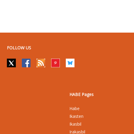
FOLLOW US
HABE Pages
Habe
Ikasten
Ikasbil
Irakasbil