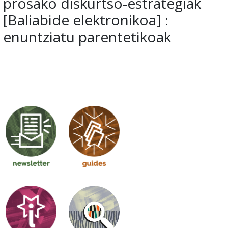
prosako diskurtso-estrategiak
[Baliabide elektronikoa] :
enuntziatu parentetikoak