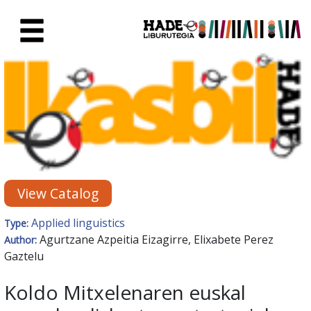
Skip to Main Content
New Books Card - Liburutegia
View Catalog
Applied linguistics
Type:
Agurtzane Azpeitia Eizagirre, Elixabete Perez
Author:
Gaztelu
Koldo Mitxelenaren euskal