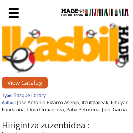
Skip to Main Content
New Books Card - Liburutegia
View Catalog
Basque library
Type:
José Antonio Pizarro Asenjo, itzultzaileak, Elhuyar
Author:
Fundazioa, Idoia Ormaetxea, Patxi Petrirena, Julio García
Hirigintza zuzenbidea :