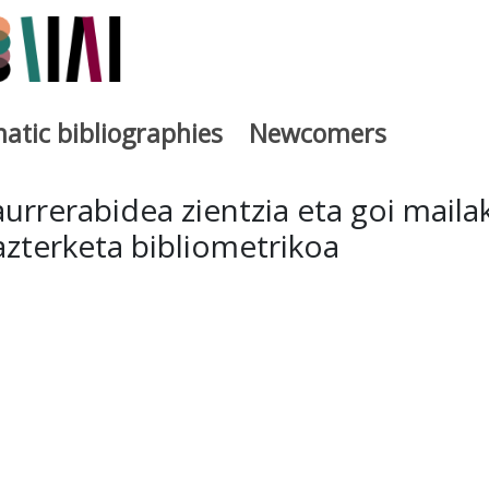
atic bibliographies
Newcomers
a
urrerabidea zientzia eta goi maila
azterketa bibliometrikoa