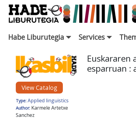
Skip to Main Content
Habe Liburutegia
Services
Them
New Books Card - Liburutegi
Euskararen a
esparruan : 
View Catalog
Applied linguistics
Type:
Karmele Artetxe
Author:
Sanchez