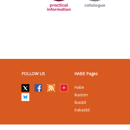
FOLLOW US
HABE Pages
Habe
Ikasten
Ikasbil
Irakasbil