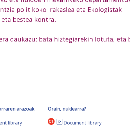
ntzia politikoko irakaslea eta Ekologistak
 eta bestea kontra.
era daukazu: bata hiztegiarekin lotuta, eta 
arraren arazoak
Orain, nuklearra?
C1
nt library
Document library