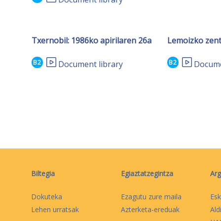
Txernobil: 1986ko apirilaren 26a
Lemoizko zent
B2
B2
Document library
Docume
Biltegia
Egiaztatzegintza
Arg
Dokuteka
Ezagutu zure maila
Esk
Lehen urratsak
Azterketa-ereduak
Ald