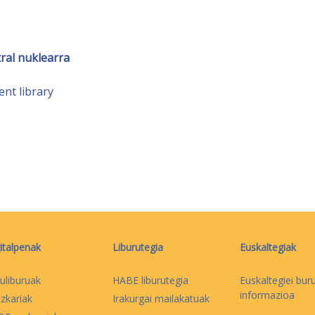
ral nuklearra
nt library
italpenak
Liburutegia
Euskaltegiak
uliburuak
HABE liburutegia
Euskaltegiei bur
informazioa
izkariak
Irakurgai mailakatuak