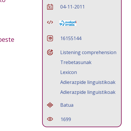
04-11-2011
beste
16155144
Listening comprehension
Trebetasunak
Lexicon
Adierazpide linguistikoak
Adierazpide linguistikoak
Batua
1699