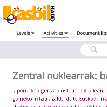
Skip to Main Content
Levels
Activities
Document lib
Exercise
Zentral nuklearrak: ba
Japoniakoa gertatu ostean, pil-pilean
gaineko iritzia azaldu dute Euskadi Irr
Unibertsitateko ingeniaritza nuklear