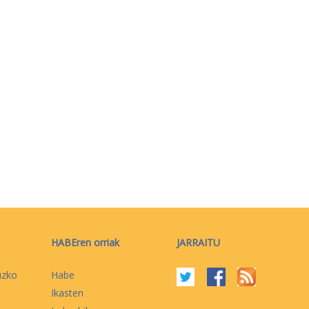
HABEren orriak
JARRAITU
uzko
Habe
Ikasten