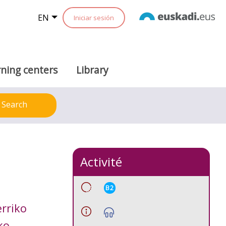
EN
Iniciar sesión
ning centers
Library
Search
Activité
B2
erriko
ko