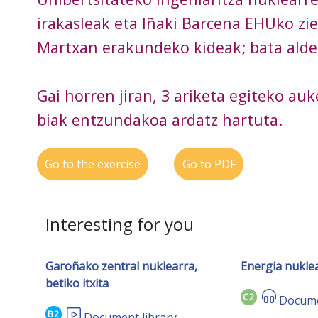
irakasleak eta Iñaki Barcena EHUko zie
Martxan erakundeko kideak; bata alde
Gai horren jiran, 3 ariketa egiteko auk
biak entzundakoa ardatz hartuta.
Go to the exercise
Go to PDF
Interesting for you
Garoñako zentral nuklearra,
Energia nukle
betiko itxita
C2
Docume
B2
Document library