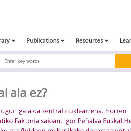
rary
Publications
Resources
Lear
i ala ez?
 dugun gaia da zentral nuklearrena. Horren
atiko Faktoria saioan, Igor Peñalva Euskal H
reko eta fluidoen mekanikako departamentu