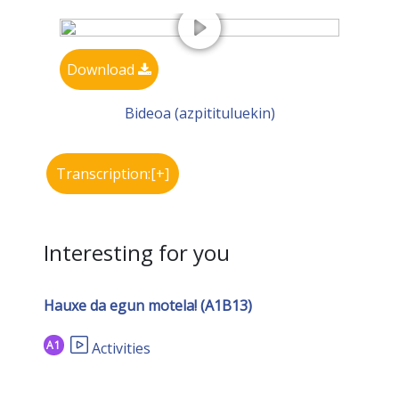
Download
Bideoa (azpitituluekin)
Transcription:[+]
Interesting for you
Hauxe da egun motela! (A1B13)
A1
Activities