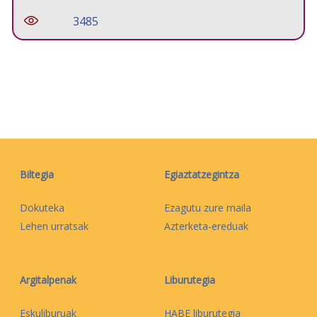
3485
Biltegia
Egiaztatzegintza
Dokuteka
Ezagutu zure maila
Lehen urratsak
Azterketa-ereduak
Argitalpenak
Liburutegia
Eskuliburuak
HABE liburutegia