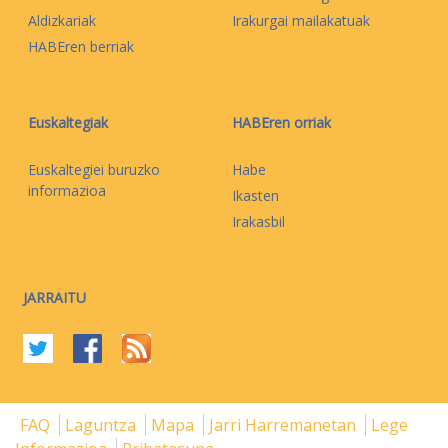
Aldizkariak
Irakurgai mailakatuak
HABEren berriak
Euskaltegiak
HABEren orriak
Euskaltegiei buruzko
Habe
informazioa
Ikasten
Irakasbil
JARRAITU
FAQ
Laguntza
Mapa
Jarri Harremanetan
Lege