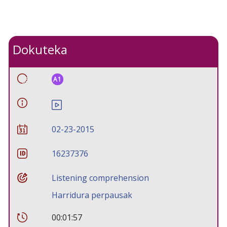
Dokuteka
A1
02-23-2015
16237376
Listening comprehension
Harridura perpausak
00:01:57