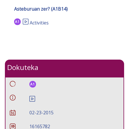
Asteburuan zer? (A1B14)
A1
Activities
Dokuteka
A1
02-23-2015
16165782