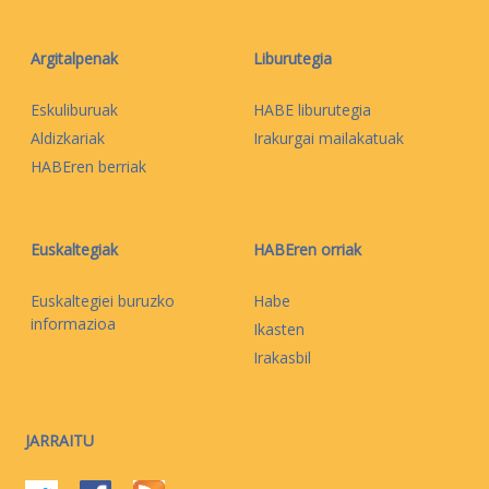
Argitalpenak
Liburutegia
Eskuliburuak
HABE liburutegia
Aldizkariak
Irakurgai mailakatuak
HABEren berriak
Euskaltegiak
HABEren orriak
Euskaltegiei buruzko
Habe
informazioa
Ikasten
Irakasbil
JARRAITU