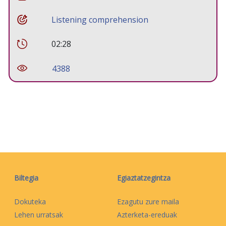
Listening comprehension
02:28
4388
Biltegia
Egiaztatzegintza
Dokuteka
Ezagutu zure maila
Lehen urratsak
Azterketa-ereduak