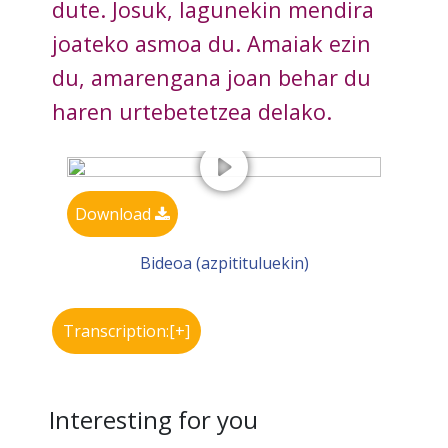
dute. Josuk, lagunekin mendira
joateko asmoa du. Amaiak ezin
du, amarengana joan behar du
haren urtebetetzea delako.
Download
Bideoa (azpitituluekin)
Transcription:[+]
Interesting for you