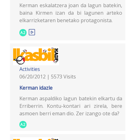
Kerman eskalatzera joan da lagun batekin,
baina Kirmen izan da bi lagunen arteko
elkarrizketaren benetako protagonista.
A2
Activities
06/20/2012 | 5573 Visits
Kerman idazle
Kerman aspaldiko lagun batekin elkartu da
Erriberrin. Kontu-kontari ari zirela, bere
asmoen berri eman dio. Zer izango ote da?
A2