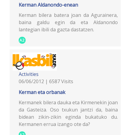
Kerman Aldanondo-enean
Kerman bilera batera joan da Agurainera,
baina galdu egin da eta Aldanondo
lantegian ibili da gazta dastatzen.
A2
Activities
06/06/2012 | 6587 Visits
Kerman eta orbanak
Kermanek bilera dauka eta Kirmenekin joan
da Gasteiza. Oso txukun jantzi da, baina
bidean zikin-zikin eginda bukatuko du.
Kermanen errua izango ote da?
A2