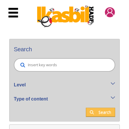
Skip to Main Content
Bilatzaile orokorra
Search
Level
Type of content
Search