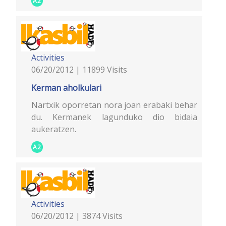
A2
Activities
06/20/2012 | 11899 Visits
Kerman aholkulari
Nartxik oporretan nora joan erabaki behar
du. Kermanek lagunduko dio bidaia
aukeratzen.
A2
Activities
06/20/2012 | 3874 Visits