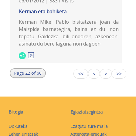
06/01/2012 | 5831 Visits
Kerman eta bahiketa
Kerman Mikel Pablo bisitatzera joan da
Maizpide barnetegira, baina ez du inon
topatu. Galdezka ibili ondoren, azkenean,
asmatu du bere laguna non dagoen.
A2
Page 22 of 60
<<
<
>
>>
Biltegia
Egiaztatzegintza
Dokuteka
Ezagutu zure maila
Lehen urratsak
Azterketa-ereduak