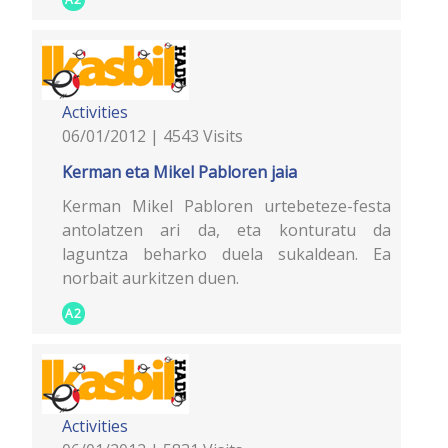
Activities
06/01/2012 | 4543 Visits
Kerman eta Mikel Pabloren jaia
Kerman Mikel Pabloren urtebeteze-festa
antolatzen ari da, eta konturatu da
laguntza beharko duela sukaldean. Ea
norbait aurkitzen duen.
A2
Activities