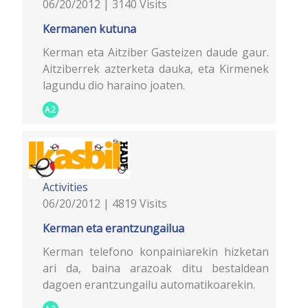
06/20/2012 | 3140 Visits
Kermanen kutuna
Kerman eta Aitziber Gasteizen daude gaur.
Aitziberrek azterketa dauka, eta Kirmenek
lagundu dio haraino joaten.
A2
Activities
06/20/2012 | 4819 Visits
Kerman eta erantzungailua
Kerman telefono konpainiarekin hizketan
ari da, baina arazoak ditu bestaldean
dagoen erantzungailu automatikoarekin.