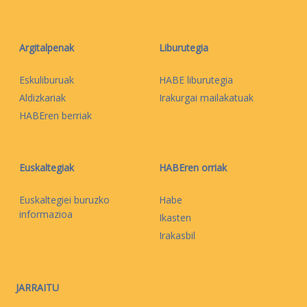
Argitalpenak
Liburutegia
Eskuliburuak
HABE liburutegia
Aldizkariak
Irakurgai mailakatuak
HABEren berriak
Euskaltegiak
HABEren orriak
Euskaltegiei buruzko
Habe
informazioa
Ikasten
Irakasbil
JARRAITU