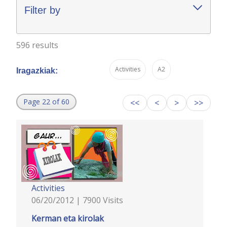
Filter by
596 results
Activities
A2
Iragazkiak:
Page 22 of 60
<<
<
>
>>
Activities
06/20/2012 | 7900 Visits
Kerman eta kirolak