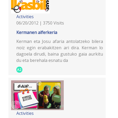
Activities
06/20/2012 | 3750 Visits
Kermanen alferkeria
Kerman eta Josu afaria antolatzeko bilera
noiz egin erabakitzen ari dira. Kerman lo
dagoela dirudi, baina gustuko gaia aurkitu
du eta berehala esnatu da
A2
Activities