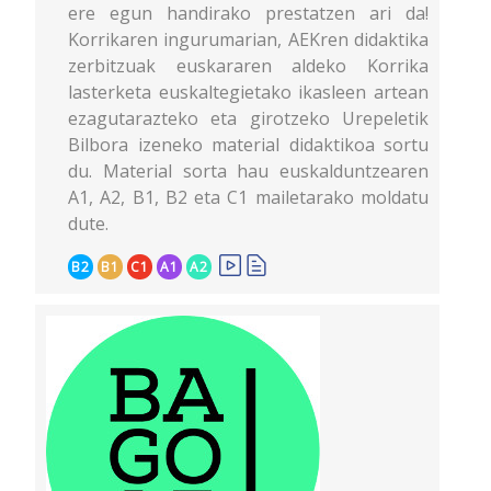
ere egun handirako prestatzen ari da!
Korrikaren ingurumarian, AEKren didaktika
zerbitzuak euskararen aldeko Korrika
lasterketa euskaltegietako ikasleen artean
ezagutarazteko eta girotzeko Urepeletik
Bilbora izeneko material didaktikoa sortu
du. Material sorta hau euskalduntzearen
A1, A2, B1, B2 eta C1 mailetarako moldatu
dute.
B2
B1
C1
A1
A2