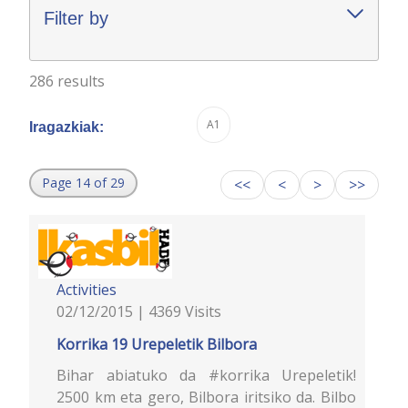
Filter by
286 results
A1
Iragazkiak:
Page 14 of 29
<<
<
>
>>
Activities
02/12/2015 | 4369 Visits
Korrika 19 Urepeletik Bilbora
Bihar abiatuko da #korrika Urepeletik!
2500 km eta gero, Bilbora iritsiko da. Bilbo