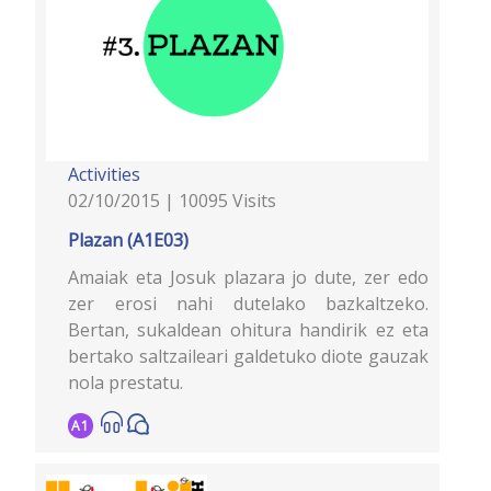
Activities
02/10/2015 | 10095 Visits
Plazan (A1E03)
Amaiak eta Josuk plazara jo dute, zer edo
zer erosi nahi dutelako bazkaltzeko.
Bertan, sukaldean ohitura handirik ez eta
bertako saltzaileari galdetuko diote gauzak
nola prestatu.
A1