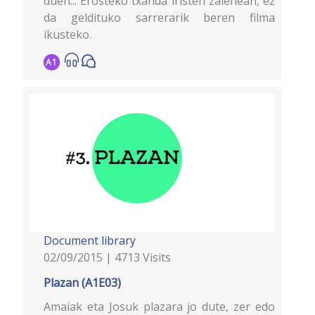
duen... Erosteko txanda iristen zaienean, ez
da geldituko sarrerarik beren filma
ikusteko.
A1
Document library
02/09/2015 | 4713 Visits
Plazan (A1E03)
Amaiak eta Josuk plazara jo dute, zer edo