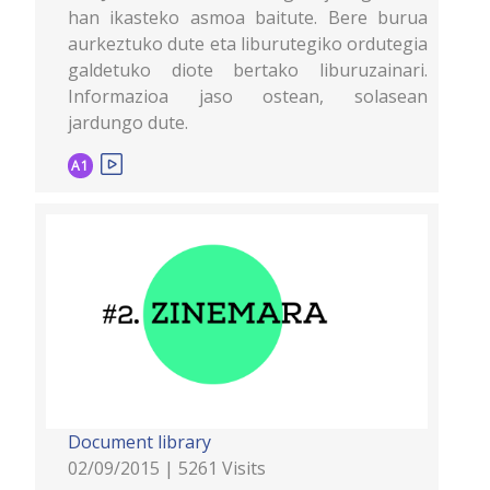
han ikasteko asmoa baitute. Bere burua
aurkeztuko dute eta liburutegiko ordutegia
galdetuko diote bertako liburuzainari.
Informazioa jaso ostean, solasean
jardungo dute.
A1
Document library
02/09/2015 | 5261 Visits