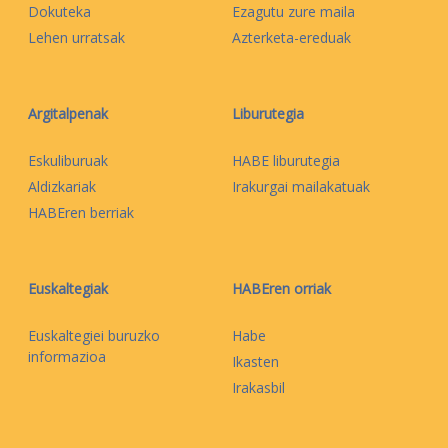
Dokuteka
Ezagutu zure maila
Lehen urratsak
Azterketa-ereduak
Argitalpenak
Liburutegia
Eskuliburuak
HABE liburutegia
Aldizkariak
Irakurgai mailakatuak
HABEren berriak
Euskaltegiak
HABEren orriak
Euskaltegiei buruzko
Habe
informazioa
Ikasten
Irakasbil