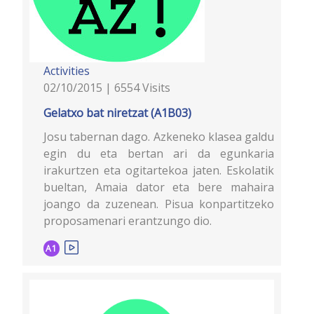
Activities
02/10/2015 | 6554 Visits
Gelatxo bat niretzat (A1B03)
Josu tabernan dago. Azkeneko klasea galdu
egin du eta bertan ari da egunkaria
irakurtzen eta ogitartekoa jaten. Eskolatik
bueltan, Amaia dator eta bere mahaira
joango da zuzenean. Pisua konpartitzeko
proposamenari erantzungo dio.
A1