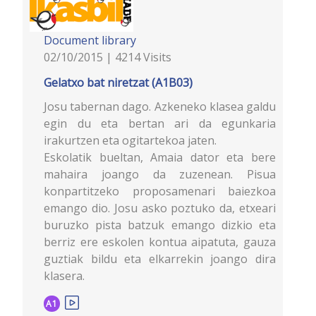
Document library
02/10/2015 | 4214 Visits
Gelatxo bat niretzat (A1B03)
Josu tabernan dago. Azkeneko klasea galdu
egin du eta bertan ari da egunkaria
irakurtzen eta ogitartekoa jaten.
Eskolatik bueltan, Amaia dator eta bere
mahaira joango da zuzenean. Pisua
konpartitzeko proposamenari baiezkoa
emango dio. Josu asko poztuko da, etxeari
buruzko pista batzuk emango dizkio eta
berriz ere eskolen kontua aipatuta, gauza
guztiak bildu eta elkarrekin joango dira
klasera.
A1