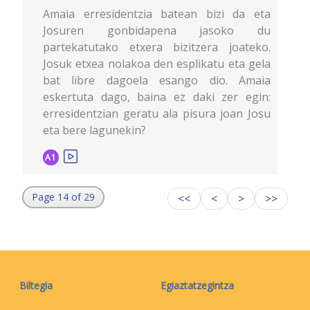
Amaia erresidentzia batean bizi da eta
Josuren gonbidapena jasoko du
partekatutako etxera bizitzera joateko.
Josuk etxea nolakoa den esplikatu eta gela
bat libre dagoela esango dio. Amaia
eskertuta dago, baina ez daki zer egin:
erresidentzian geratu ala pisura joan Josu
eta bere lagunekin?
A1
Page 14 of 29
<<
<
>
>>
Biltegia
Egiaztatzegintza