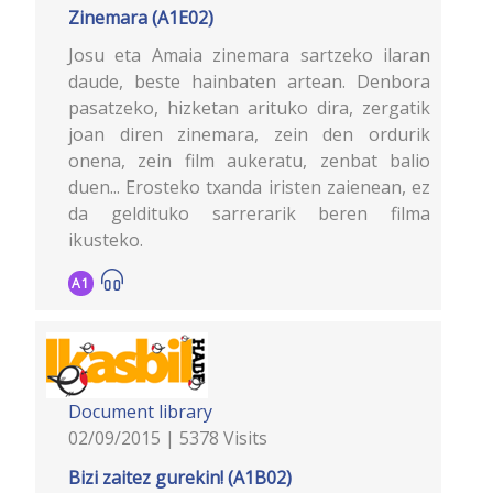
Zinemara (A1E02)
Josu eta Amaia zinemara sartzeko ilaran
daude, beste hainbaten artean. Denbora
pasatzeko, hizketan arituko dira, zergatik
joan diren zinemara, zein den ordurik
onena, zein film aukeratu, zenbat balio
duen... Erosteko txanda iristen zaienean, ez
da geldituko sarrerarik beren filma
ikusteko.
A1
Document library
02/09/2015 | 5378 Visits
Bizi zaitez gurekin! (A1B02)