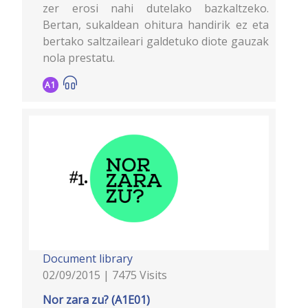
zer erosi nahi dutelako bazkaltzeko.
Bertan, sukaldean ohitura handirik ez eta
bertako saltzaileari galdetuko diote gauzak
nola prestatu.
A1
Document library
02/09/2015 | 7475 Visits
Nor zara zu? (A1E01)