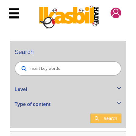
Skip to Main Content
Bilatzaile orokorra
Search
Level
Type of content
Search