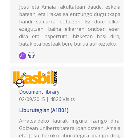
Josu eta Amaia fakultatean daude, eskola
batean, eta irakaslea entzungo dugu txapa
handi samarra botatzen. Ez dute elkar
ezagutzen, baina elkarren ondoan eseri
dira eta, aspertuta, hizketan hasi dira,
batak eta besteak bere burua aurkezteko.
A1
Document library
02/09/2015 | 4826 Visits
Liburutegian (A1B01)
Arratsaldeko laurak inguru izango dira.
Goizean unibertsitatera joan ostean, Amaia
eta Josu herriko liburutegira joango dira,