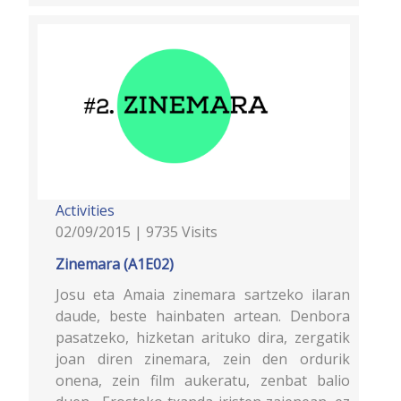
Activities
02/09/2015 | 9735 Visits
Zinemara (A1E02)
Josu eta Amaia zinemara sartzeko ilaran
daude, beste hainbaten artean. Denbora
pasatzeko, hizketan arituko dira, zergatik
joan diren zinemara, zein den ordurik
onena, zein film aukeratu, zenbat balio