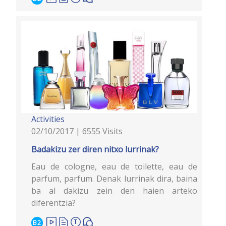
Activities
02/10/2017 | 6555 Visits
Badakizu zer diren nitxo lurrinak?
Eau de cologne, eau de toilette, eau de
parfum, parfum. Denak lurrinak dira, baina
ba al dakizu zein den haien arteko
diferentzia?
B2