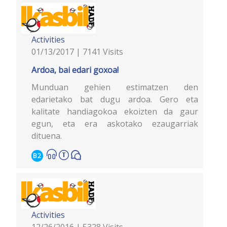
Activities
01/13/2017 | 7141 Visits
Ardoa, bai edari goxoa!
Munduan gehien estimatzen den
edarietako bat dugu ardoa. Gero eta
kalitate handiagokoa ekoizten da gaur
egun, eta era askotako ezaugarriak
dituena.
B2
Activities
12/26/2016 | 5328 Visits