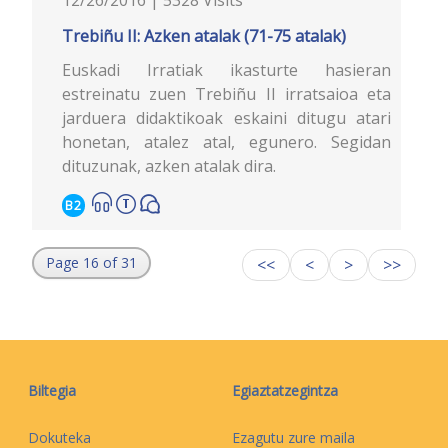
Trebiñu II: Azken atalak (71-75 atalak)
Euskadi Irratiak ikasturte hasieran
estreinatu zuen Trebiñu II irratsaioa eta
jarduera didaktikoak eskaini ditugu atari
honetan, atalez atal, egunero. Segidan
dituzunak, azken atalak dira.
B2
Page 16 of 31
<<
<
>
>>
Biltegia
Egiaztatzegintza
Dokuteka
Ezagutu zure maila