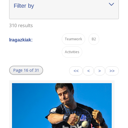
Filter by
310 results
Teamwork
B2
Iragazkiak:
Activities
Page 16 of 31
<<
<
>
>>