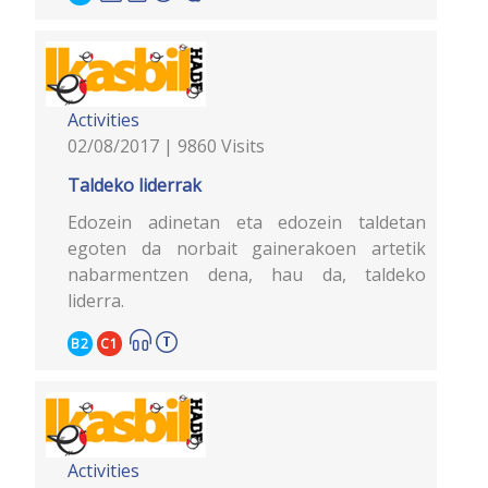
Activities
02/08/2017 | 9860 Visits
Taldeko liderrak
Edozein adinetan eta edozein taldetan
egoten da norbait gainerakoen artetik
nabarmentzen dena, hau da, taldeko
liderra.
B2
C1
Activities