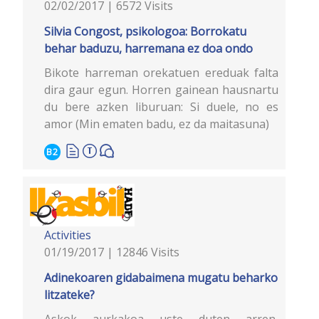
02/02/2017 | 6572 Visits
Silvia Congost, psikologoa: Borrokatu
behar baduzu, harremana ez doa ondo
Bikote harreman orekatuen ereduak falta
dira gaur egun. Horren gainean hausnartu
du bere azken liburuan: Si duele, no es
amor (Min ematen badu, ez da maitasuna)
B2
Activities
01/19/2017 | 12846 Visits
Adinekoaren gidabaimena mugatu beharko
litzateke?
Askok aurkakoa uste duten arren,