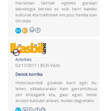
Harreman berriak egiteko garaian
teknologia berriek ez ezik herri bateko
kulturak eta tradizioek ere pisu handia izan
ohi dute.
B2
B1
Activities
02/17/2017 | 8535 Visits
Denok korrika
Historiaurretik gizakiak korri egin du:
lehen, elikadurarako hain garrantzitsua
zen ehizagatik eta, gaur egun, beste
arrazoi batzuen artean, modan dagoelako.
B2