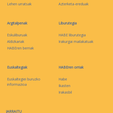
Lehen urratsak
Azterketa-ereduak
Argitalpenak
Liburutegia
Eskuliburuak
HABE liburutegia
Aldizkariak
Irakurgai mailakatuak
HABEren berriak
Euskaltegiak
HABEren orriak
Euskaltegiei buruzko
Habe
informazioa
Ikasten
Irakasbil
JARRAITU