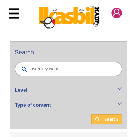
Skip to Main Content
Bilatzaile orokorra
Search
Level
Type of content
Search