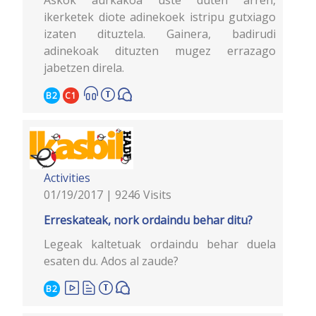
ikerketek diote adinekoek istripu gutxiago
izaten dituztela. Gainera, badirudi
adinekoak dituzten mugez errazago
jabetzen direla.
B2
C1
Activities
01/19/2017 | 9246 Visits
Erreskateak, nork ordaindu behar ditu?
Legeak kaltetuak ordaindu behar duela
esaten du. Ados al zaude?
B2