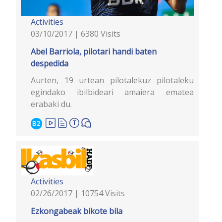
Activities
03/10/2017 | 6380 Visits
Abel Barriola, pilotari handi baten
despedida
Aurten, 19 urtean pilotalekuz pilotaleku
egindako ibilbideari amaiera ematea
erabaki du.
B2
Activities
02/26/2017 | 10754 Visits
Ezkongabeak bikote bila