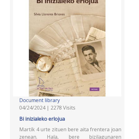
Document library
04/24/2024 | 2278 Visits
Bi inizialeko erlojua
Martík 4 urte zituen bere aita frentera joan
zenean. Hala, bere bizilagunaren