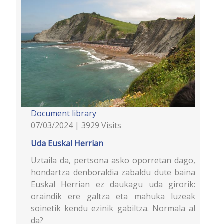
Document library
07/03/2024 | 3929 Visits
Uda Euskal Herrian
Uztaila da, pertsona asko oporretan dago,
hondartza denboraldia zabaldu dute baina
Euskal Herrian ez daukagu uda girorik:
oraindik ere galtza eta mahuka luzeak
soinetik kendu ezinik gabiltza. Normala al
da?