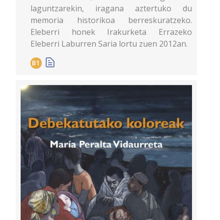
laguntzarekin, iragana aztertuko du
memoria historikoa berreskuratzeko.
Eleberri honek Irakurketa Errazeko
Eleberri Laburren Saria lortu zuen 2012an.
B1