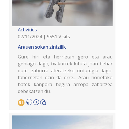
Activities
07/11/2024 | 9551 Visits
Arauen sokan zintzilik
Gure hiri eta herrietan gero eta arau
gehiago dago; txakurrek lotuta joan behar
dute, zaborra ateratzeko ordutegia dago,
tabernetan ezin da erre... Arau horietako
batek kanpora begira arropa zabaltzea
debekatzen du.
B1