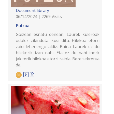
Document library
06/14/2024 | 2269 Visits
Putzua
Goizean esnatu denean, Laurek kuleroak
odolez zikinduta ikusi ditu. Hilekoa etorri
zaio lehenengo aldiz. Baina Laurek ez du
hilekorik izan nahi. Eta ez du nahi inork
jakiterik hilekoa etorri zaiola. Bere sekretua
da.
B1