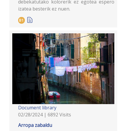
debekatutako kolorerik ez egotea espero
izatea besterik ez nuen.
B1
Document library
02/28/2024 | 6892 Visits
Arropa zabaldu