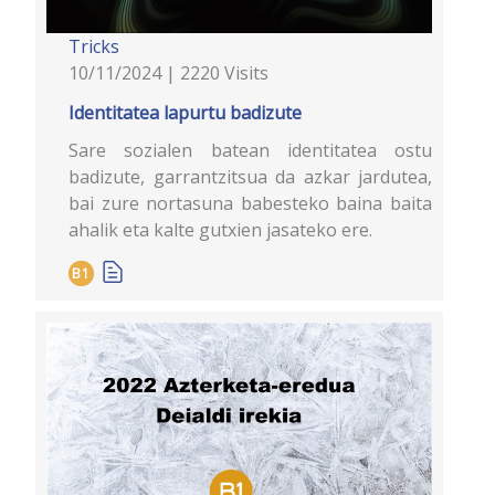
Tricks
10/11/2024 | 2220 Visits
Identitatea lapurtu badizute
Sare sozialen batean identitatea ostu
badizute, garrantzitsua da azkar jardutea,
bai zure nortasuna babesteko baina baita
ahalik eta kalte gutxien jasateko ere.
B1