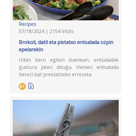
Recipes
07/18/2024 | 2154 Visits
Brokoli, datil eta pistatxo entsalada ozpin
epelarekin
Udan bero egiten duenean, entsaladak
gustura jaten ditugu. Hemen entsalada
berezi bat prestatzeko errezeta.
B1