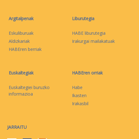
Argitalpenak
Liburutegia
Eskuliburuak
HABE liburutegia
Aldizkariak
Irakurgai mailakatuak
HABEren berriak
Euskaltegiak
HABEren orriak
Euskaltegiei buruzko
Habe
informazioa
Ikasten
Irakasbil
JARRAITU