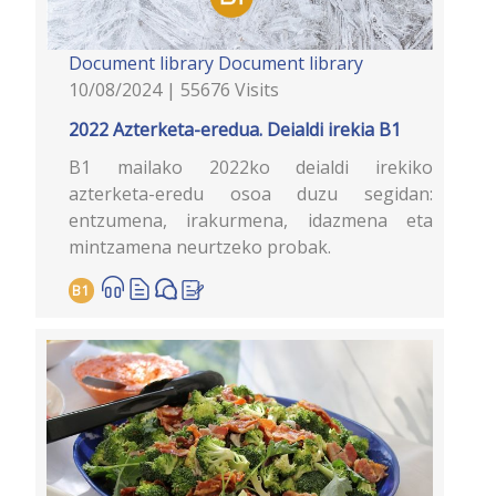
Document library
Document library
10/08/2024 | 55676 Visits
2022 Azterketa-eredua. Deialdi irekia B1
B1 mailako 2022ko deialdi irekiko
azterketa-eredu osoa duzu segidan:
entzumena, irakurmena, idazmena eta
mintzamena neurtzeko probak.
B1