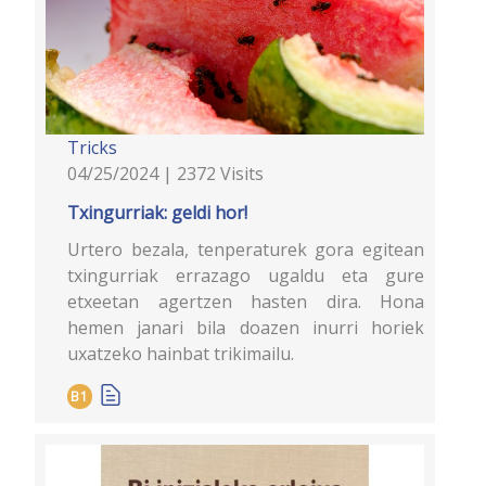
Tricks
04/25/2024 | 2372 Visits
Txingurriak: geldi hor!
Urtero bezala, tenperaturek gora egitean
txingurriak errazago ugaldu eta gure
etxeetan agertzen hasten dira. Hona
hemen janari bila doazen inurri horiek
uxatzeko hainbat trikimailu.
B1