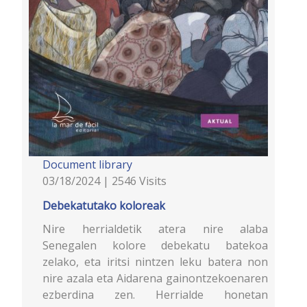
Document library
03/18/2024 | 2546 Visits
Debekatutako koloreak
Nire herrialdetik atera nire alaba
Senegalen kolore debekatu batekoa
zelako, eta iritsi nintzen leku batera non
nire azala eta Aidarena gainontzekoenaren
ezberdina zen. Herrialde honetan