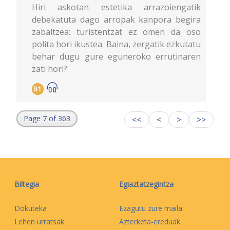
Hiri askotan estetika arrazoiengatik
debekatuta dago arropak kanpora begira
zabaltzea: turistentzat ez omen da oso
polita hori ikustea. Baina, zergatik ezkutatu
behar dugu gure eguneroko errutinaren
zati hori?
B1
Page 7 of 363
<<
<
>
>>
Biltegia
Egiaztatzegintza
Dokuteka
Ezagutu zure maila
Lehen urratsak
Azterketa-ereduak