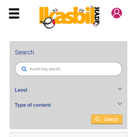
Skip to Main Content
Bilatzaile orokorra
Search
Level
Type of content
Search