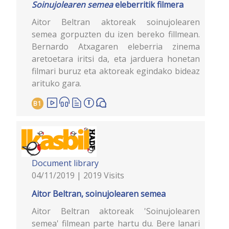
Soinujolearen semea
eleberritik filmera
Aitor Beltran aktoreak soinujolearen
semea gorpuzten du izen bereko fillmean.
Bernardo Atxagaren eleberria zinema
aretoetara iritsi da, eta jarduera honetan
filmari buruz eta aktoreak egindako bideaz
arituko gara.
B1
Document library
04/11/2019 | 2019 Visits
Aitor Beltran, soinujolearen semea
Aitor Beltran aktoreak 'Soinujolearen
semea' filmean parte hartu du. Bere lanari