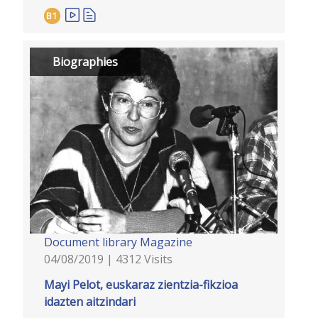
B1
Biographies
Document library
Magazine
04/08/2019 | 4312 Visits
Mayi Pelot, euskaraz zientzia-fikzioa
idazten aitzindari