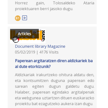
Horrez gain, Tolosaldeko Ataria
proiektuaren berri jasoko dugu.
B1
Articles
Document library
Magazine
05/02/2019 | 4176 Visits
Paperean argitaratzen diren aldizkariek ba
al dute etorkizunik?
Aldizkariak irakurtzeko ohitura aldatu den,
eta kontsumitzen duguna paperean edo
sarean egiten dugun galdetu dugu.
Halaber, paperean egindako argitalpenak
eta webgunea uztartzen dituen euskarazko
proiektu bat ezagutzeko aukera izan dugu.