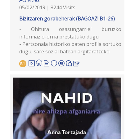
Activities
05/02/2019 | 8244 Visits
Bizitzaren gorabeherak (BAGOAZ! B1-26)
- Ohitura osasungarriei buruzko
informazio-orria prestatuko dugu.
- Pertsonaia historiko baten profila sortuko
dugu, sare sozial batean argitaratzeko.
B1