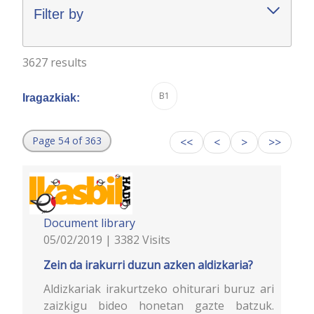
Filter by
3627 results
B1
Iragazkiak:
Page 54 of 363
<<
<
>
>>
Document library
05/02/2019 | 3382 Visits
Zein da irakurri duzun azken aldizkaria?
Aldizkariak irakurtzeko ohiturari buruz ari
zaizkigu bideo honetan gazte batzuk.