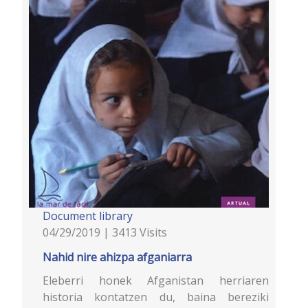
Document library
04/29/2019 | 3413 Visits
Nahid nire ahizpa afganiarra
Eleberri honek Afganistan herriaren
historia kontatzen du, baina bereziki