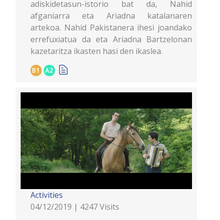
adiskidetasun-istorio bat da, Nahid
afganiarra eta Ariadna katalanaren
artekoa. Nahid Pakistanera ihesi joandako
errefuxiatua da eta Ariadna Bartzelonan
kazetaritza ikasten hasi den ikaslea.
B1
A2
Activities
04/12/2019 | 4247 Visits