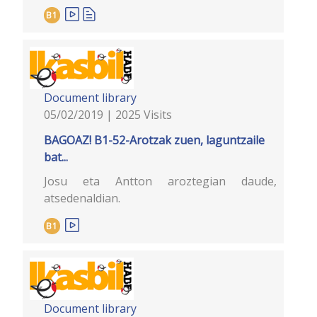
B1
Document library
05/02/2019 | 2025 Visits
BAGOAZ! B1-52-Arotzak zuen, laguntzaile
bat...
Josu eta Antton aroztegian daude,
atsedenaldian.
B1
Document library