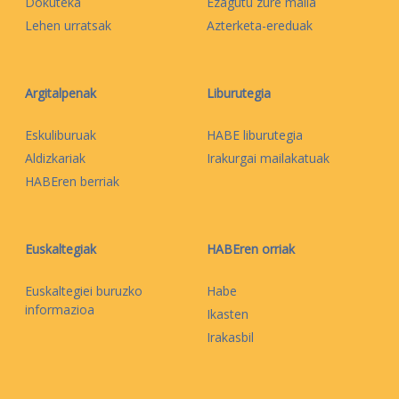
Dokuteka
Ezagutu zure maila
Lehen urratsak
Azterketa-ereduak
Argitalpenak
Liburutegia
Eskuliburuak
HABE liburutegia
Aldizkariak
Irakurgai mailakatuak
HABEren berriak
Euskaltegiak
HABEren orriak
Euskaltegiei buruzko
Habe
informazioa
Ikasten
Irakasbil