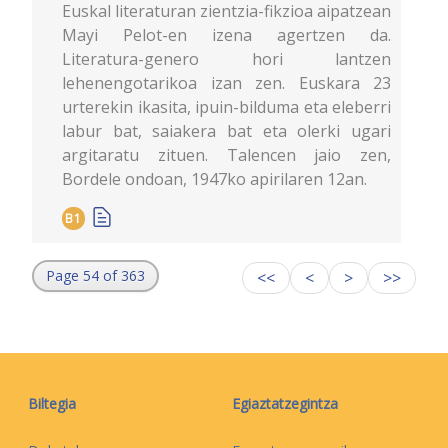
Euskal literaturan zientzia-fikzioa aipatzean
Mayi Pelot-en izena agertzen da.
Literatura-genero hori lantzen
lehenengotarikoa izan zen. Euskara 23
urterekin ikasita, ipuin-bilduma eta eleberri
labur bat, saiakera bat eta olerki ugari
argitaratu zituen. Talencen jaio zen,
Bordele ondoan, 1947ko apirilaren 12an.
B1
Page 54 of 363
<<
<
>
>>
Biltegia
Egiaztatzegintza