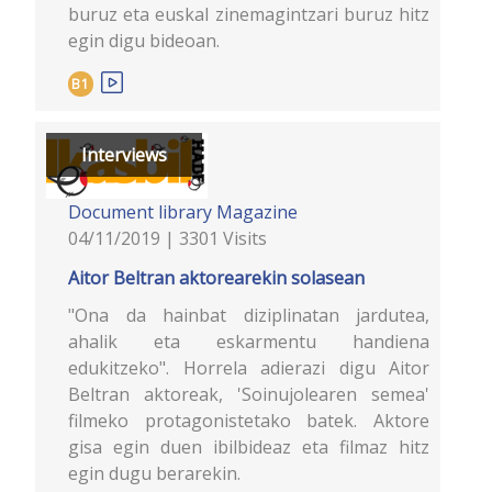
buruz eta euskal zinemagintzari buruz hitz
egin digu bideoan.
B1
Interviews
Document library
Magazine
04/11/2019 | 3301 Visits
Aitor Beltran aktorearekin solasean
"Ona da hainbat diziplinatan jardutea,
ahalik eta eskarmentu handiena
edukitzeko". Horrela adierazi digu Aitor
Beltran aktoreak, 'Soinujolearen semea'
filmeko protagonistetako batek. Aktore
gisa egin duen ibilbideaz eta filmaz hitz
egin dugu berarekin.