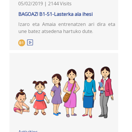
05/02/2019 | 2144 Visits
BAGOAZ! B1-51-Lasterka ala ihesi
Izaro eta Amaia entrenatzen ari dira eta
une batez atsedena hartuko dute.
B1