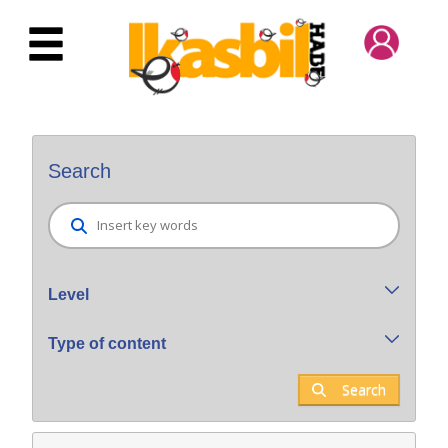
Skip to Main Content
Bilatzaile orokorra
Search
Level
Type of content
Search