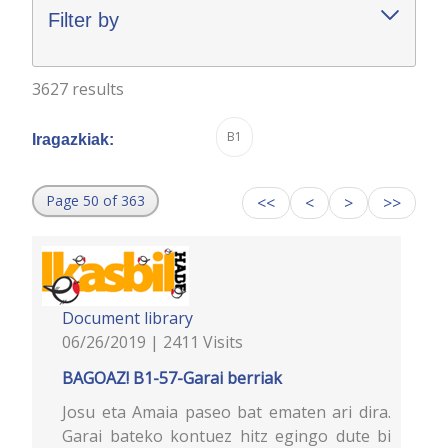
Filter by
3627 results
B1
Iragazkiak:
Page 50 of 363
<<
<
>
>>
Document library
06/26/2019 | 2411 Visits
BAGOAZ! B1-57-Garai berriak
Josu eta Amaia paseo bat ematen ari dira.
Garai bateko kontuez hitz egingo dute bi