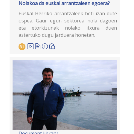
Nolakoa da euskal arrantzaleen egoera?
Euskal Herriko arrantzaleek beti izan dute
ospea. Gaur egun sektorea nola dagoen
eta etorkizunak nolako itxura duen
aztertuko dugu jarduera honetan.
B1
Document library