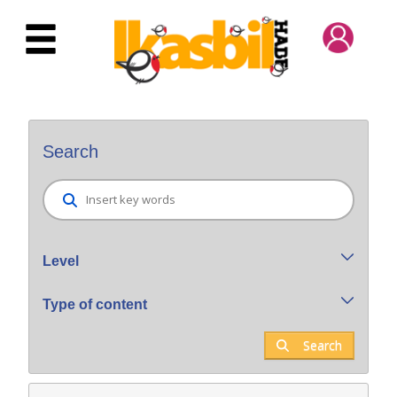
Skip to Main Content
Bilatzaile orokorra
Search
Level
Type of content
Search