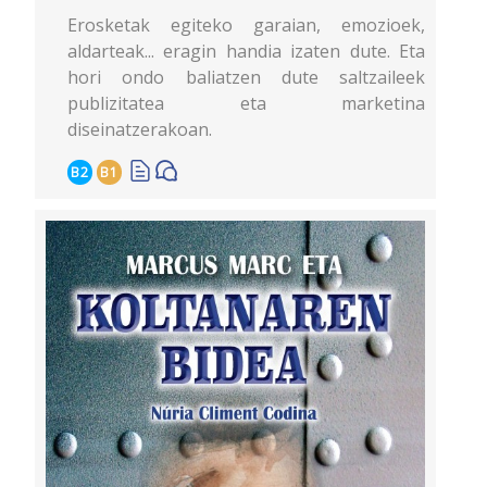
Erosketak egiteko garaian, emozioek,
aldarteak... eragin handia izaten dute. Eta
hori ondo baliatzen dute saltzaileek
publizitatea eta marketina
diseinatzerakoan.
B2
B1