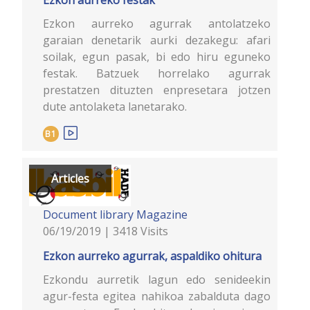
Ezkon aurreko agurrak antolatzeko
garaian denetarik aurki dezakegu: afari
soilak, egun pasak, bi edo hiru eguneko
festak. Batzuek horrelako agurrak
prestatzen dituzten enpresetara jotzen
dute antolaketa lanetarako.
B1
Articles
Document library
Magazine
06/19/2019 | 3418 Visits
Ezkon aurreko agurrak, aspaldiko ohitura
Ezkondu aurretik lagun edo senideekin
agur-festa egitea nahikoa zabalduta dago