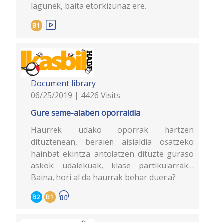
lagunek, baita etorkizunaz ere.
B1
Document library
06/25/2019 | 4426 Visits
Gure seme-alaben oporraldia
Haurrek udako oporrak hartzen
dituztenean, beraien aisialdia osatzeko
hainbat ekintza antolatzen dituzte guraso
askok: udalekuak, klase partikularrak…
Baina, hori al da haurrak behar duena?
B2
B1