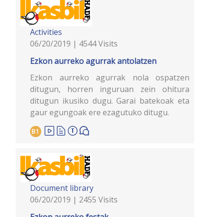
Activities
06/20/2019 | 4544 Visits
Ezkon aurreko agurrak antolatzen
Ezkon aurreko agurrak nola ospatzen
ditugun, horren inguruan zein ohitura
ditugun ikusiko dugu. Garai batekoak eta
gaur egungoak ere ezagutuko ditugu.
B1
Document library
06/20/2019 | 2455 Visits
Ezkon aurreko festak