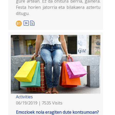
gure artean. Ez da ohitura berria, gainera.
Festa horien jatorria eta bilakaera aztertu
ditugu.
B1
Activities
06/19/2019 | 7535 Visits
Emozioek nola eragiten dute kontsumoan?