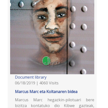
Document library
06/18/2019 | 4060 Visits
Marcus Marc eta Koltanaren bidea
Marcus Marc hegazkin-pilotuari bere
bizitza kontatuko dio Kibwe gazteak,