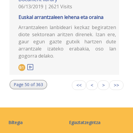
06/13/2019 | 2621 Visits
Euskal arrantzaleen lehena eta oraina
Arrantzaleen lanbideari kezkaz begiratzen
diote sektorean aritzen direnek. Izan ere,
gaur egun gazte gutxik hartzen dute
arrantzale izateko erabakia, oso lan
gogorra delako.
B1
Page 50 of 363
<<
<
>
>>
Biltegia
Egiaztatzegintza