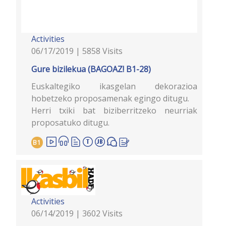
Activities
06/17/2019 | 5858 Visits
Gure bizilekua (BAGOAZ! B1-28)
Euskaltegiko ikasgelan dekorazioa
hobetzeko proposamenak egingo ditugu.
Herri txiki bat biziberritzeko neurriak
proposatuko ditugu.
B1
Activities
06/14/2019 | 3602 Visits