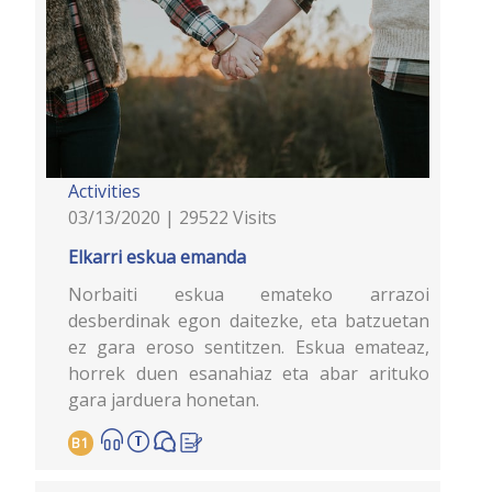
Activities
03/13/2020 | 29522 Visits
Elkarri eskua emanda
Norbaiti eskua emateko arrazoi
desberdinak egon daitezke, eta batzuetan
ez gara eroso sentitzen. Eskua emateaz,
horrek duen esanahiaz eta abar arituko
gara jarduera honetan.
B1