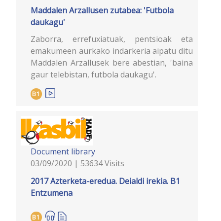
Maddalen Arzallusen zutabea: 'Futbola
daukagu'
Zaborra, errefuxiatuak, pentsioak eta
emakumeen aurkako indarkeria aipatu ditu
Maddalen Arzallusek bere abestian, 'baina
gaur telebistan, futbola daukagu'.
B1
Document library
03/09/2020 | 53634 Visits
2017 Azterketa-eredua. Deialdi irekia. B1
Entzumena
B1