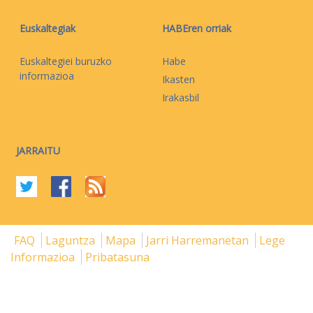
Euskaltegiak
HABEren orriak
Euskaltegiei buruzko
Habe
informazioa
Ikasten
Irakasbil
JARRAITU
FAQ
Laguntza
Mapa
Jarri Harremanetan
Lege
Informazioa
Pribatasuna