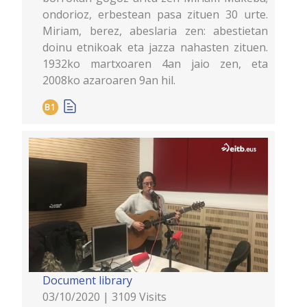
ondorioz, erbestean pasa zituen 30 urte.
Miriam, berez, abeslaria zen: abestietan
doinu etnikoak eta jazza nahasten zituen.
1932ko martxoaren 4an jaio zen, eta
2008ko azaroaren 9an hil.
B1
Document library
03/10/2020 | 3109 Visits