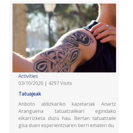
Activities
03/10/2020 | 4297 Visits
Tatuajeak
Anboto aldizkariko kazetariak Anartz
Aranguena tatuatzaileari egindako
elkarrizketa duzu hau. Bertan tatuatzaile
gisa duen esperientziaren berri ematen du.