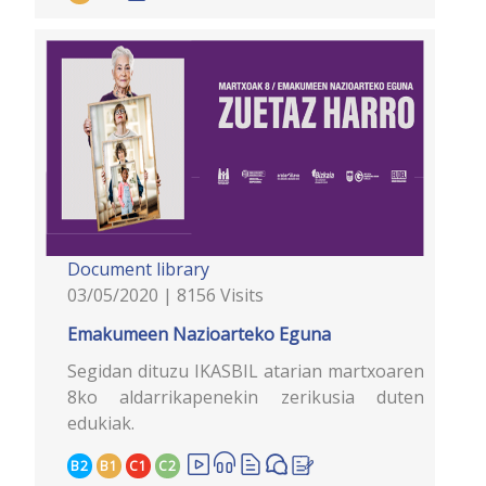
Document library
03/05/2020 | 8156 Visits
Emakumeen Nazioarteko Eguna
Segidan dituzu IKASBIL atarian martxoaren
8ko aldarrikapenekin zerikusia duten
edukiak.
B2
B1
C1
C2