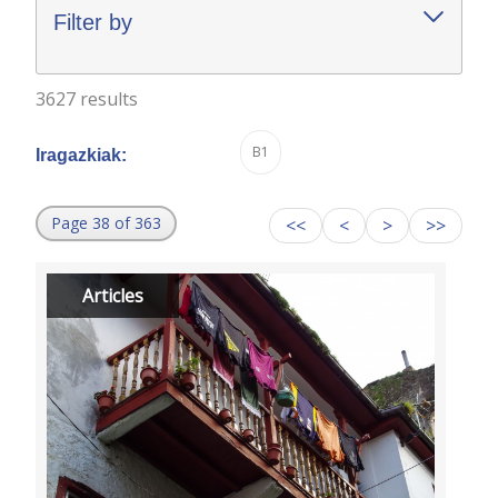
Filter by
3627 results
B1
Iragazkiak:
Page 38 of 363
<<
<
>
>>
Articles