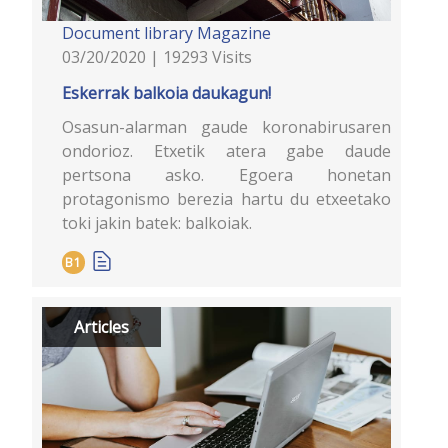
Document library
Magazine
03/20/2020 | 19293 Visits
Eskerrak balkoia daukagun!
Osasun-alarman gaude koronabirusaren
ondorioz. Etxetik atera gabe daude
pertsona asko. Egoera honetan
protagonismo berezia hartu du etxeetako
toki jakin batek: balkoiak.
B1
Articles