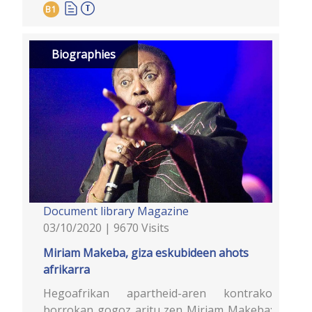
B1
Biographies
Document library
Magazine
03/10/2020 | 9670 Visits
Miriam Makeba, giza eskubideen ahots
afrikarra
Hegoafrikan apartheid-aren kontrako
borrokan gogoz aritu zen Miriam Makeba;