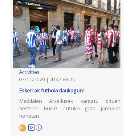
Activities
03/11/2020 | 4147 Visits
Eskerrak futbola daukagun!
Maddalen Arzallusek kantatu dituen
bertsoei buruz arituko gara jarduera
honetan.
B1