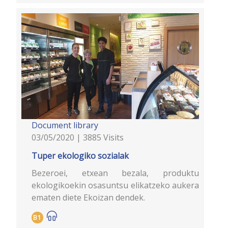
Document library
03/05/2020 | 3885 Visits
Tuper ekologiko sozialak
Bezeroei, etxean bezala, produktu
ekologikoekin osasuntsu elikatzeko aukera
ematen diete Ekoizan dendek.
B1