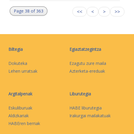
Page 38 of 363
<<
<
>
>>
Biltegia
Egiaztatzegintza
Dokuteka
Ezagutu zure maila
Lehen urratsak
Azterketa-ereduak
Argitalpenak
Liburutegia
Eskuliburuak
HABE liburutegia
Aldizkariak
Irakurgai mailakatuak
HABEren berriak