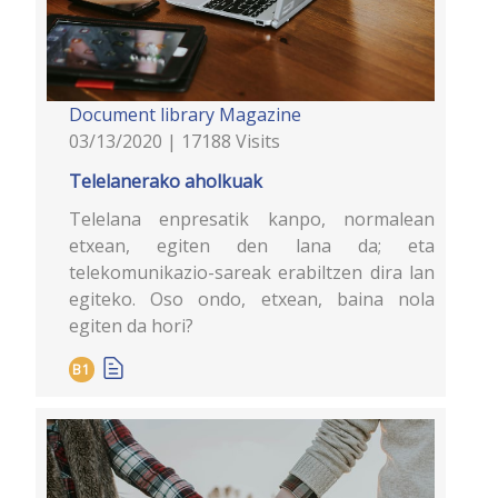
Document library
Magazine
03/13/2020 | 17188 Visits
Telelanerako aholkuak
Telelana enpresatik kanpo, normalean
etxean, egiten den lana da; eta
telekomunikazio-sareak erabiltzen dira lan
egiteko. Oso ondo, etxean, baina nola
egiten da hori?
B1