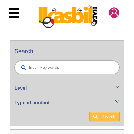
Skip to Main Content
Bilatzaile orokorra
Search
Level
Type of content
Search