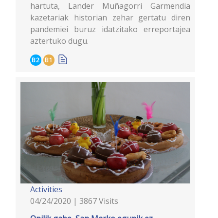
hartuta, Lander Muñagorri Garmendia
kazetariak historian zehar gertatu diren
pandemiei buruz idatzitako erreportajea
aztertuko dugu.
B2
B1
Activities
04/24/2020 | 3867 Visits