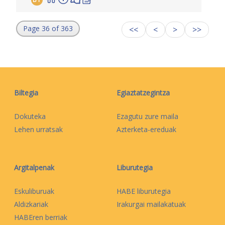
Page 36 of 363
<<
<
>
>>
Biltegia
Egiaztatzegintza
Dokuteka
Ezagutu zure maila
Lehen urratsak
Azterketa-ereduak
Argitalpenak
Liburutegia
Eskuliburuak
HABE liburutegia
Aldizkariak
Irakurgai mailakatuak
HABEren berriak