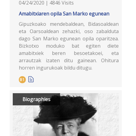
04/24/2020 | 4846 Visits
Amabitxiaren opila San Marko egunean
Gipuzkoako mendebaldean, Bidasoaldean
eta Oarsoaldean zehazki, oso zabalduta
dago San Marko egunean opila oparitzea.
Bizkotxo moduko bat egiten diete
amabitxiek beren besoetakoei, eta
arrautzak izaten ditu gainean. Ohitura
horren ingurukoak bildu ditugu.
B1
Biographies