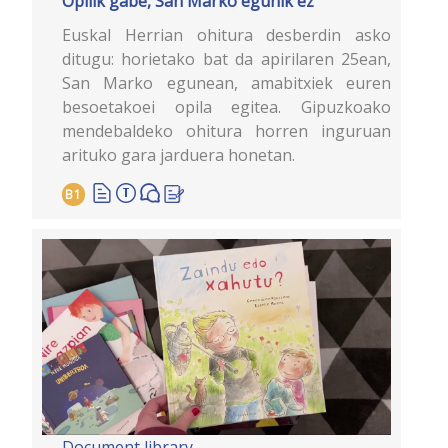
Opilik gabe, San Marko egunik ez
Euskal Herrian ohitura desberdin asko
ditugu: horietako bat da apirilaren 25ean,
San Marko egunean, amabitxiek euren
besoetakoei opila egitea. Gipuzkoako
mendebaldeko ohitura horren inguruan
arituko gara jarduera honetan.
B1
Document library