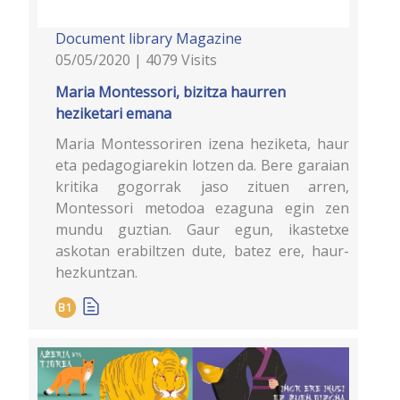
Document library
Magazine
05/05/2020 | 4079 Visits
Maria Montessori, bizitza haurren
heziketari emana
Maria Montessoriren izena heziketa, haur
eta pedagogiarekin lotzen da. Bere garaian
kritika gogorrak jaso zituen arren,
Montessori metodoa ezaguna egin zen
mundu guztian. Gaur egun, ikastetxe
askotan erabiltzen dute, batez ere, haur-
hezkuntzan.
B1