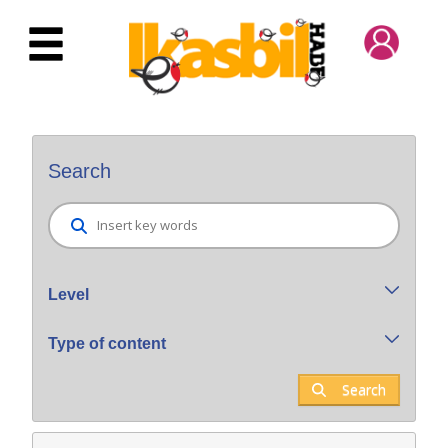
Skip to Main Content
Bilatzaile orokorra
Search
Level
Type of content
Search