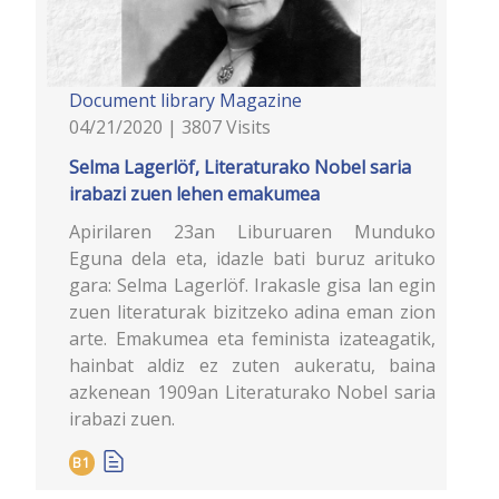
Document library
Magazine
04/21/2020 | 3807 Visits
Selma Lagerlöf, Literaturako Nobel saria
irabazi zuen lehen emakumea
Apirilaren 23an Liburuaren Munduko
Eguna dela eta, idazle bati buruz arituko
gara: Selma Lagerlöf. Irakasle gisa lan egin
zuen literaturak bizitzeko adina eman zion
arte. Emakumea eta feminista izateagatik,
hainbat aldiz ez zuten aukeratu, baina
azkenean 1909an Literaturako Nobel saria
irabazi zuen.
B1