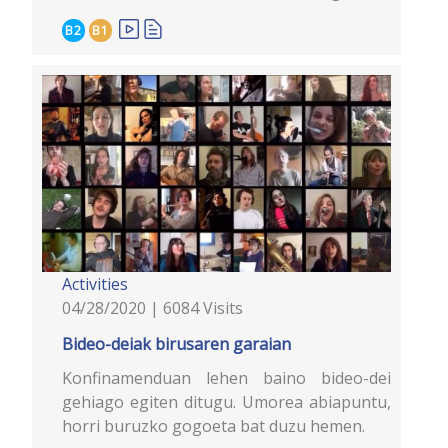
B2
B1
Activities
04/28/2020 | 6084 Visits
Bideo-deiak birusaren garaian
Konfinamenduan lehen baino bideo-dei
gehiago egiten ditugu. Umorea abiapuntu,
horri buruzko gogoeta bat duzu hemen.