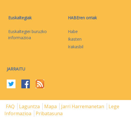
Euskaltegiak
HABEren orriak
Euskaltegiei buruzko
Habe
informazioa
Ikasten
Irakasbil
JARRAITU
FAQ
Laguntza
Mapa
Jarri Harremanetan
Lege
Informazioa
Pribatasuna