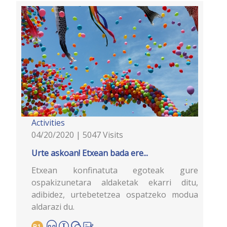
Activities
04/20/2020 | 5047 Visits
Urte askoan! Etxean bada ere...
Etxean konfinatuta egoteak gure
ospakizunetara aldaketak ekarri ditu,
adibidez, urtebetetzea ospatzeko modua
aldarazi du.
B1