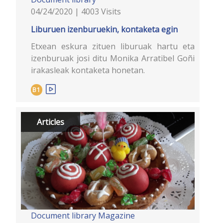
04/24/2020 | 4003 Visits
Liburuen izenburuekin, kontaketa egin
Etxean eskura zituen liburuak hartu eta
izenburuak josi ditu Monika Arratibel Goñi
irakasleak kontaketa honetan.
B1
Articles
Document library
Magazine