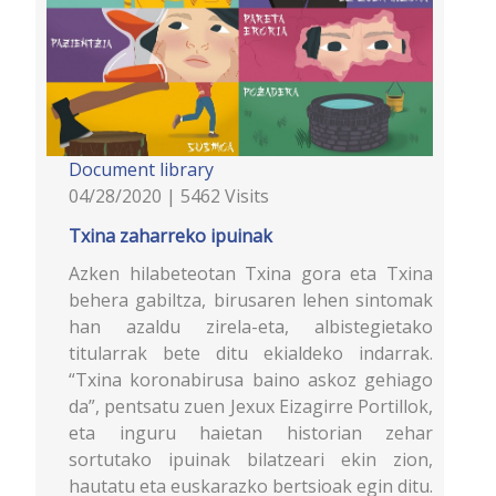
Document library
04/28/2020 | 5462 Visits
Txina zaharreko ipuinak
Azken hilabeteotan Txina gora eta Txina
behera gabiltza, birusaren lehen sintomak
han azaldu zirela-eta, albistegietako
titularrak bete ditu ekialdeko indarrak.
“Txina koronabirusa baino askoz gehiago
da”, pentsatu zuen Jexux Eizagirre Portillok,
eta inguru haietan historian zehar
sortutako ipuinak bilatzeari ekin zion,
hautatu eta euskarazko bertsioak egin ditu.