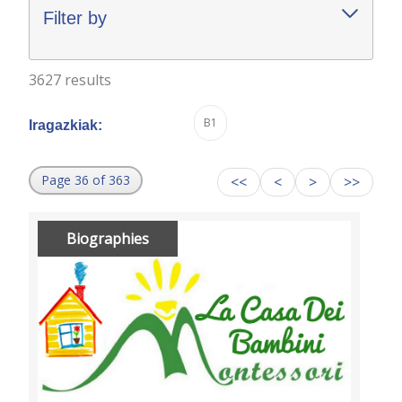
Filter by
3627 results
B1
Iragazkiak:
Page 36 of 363
<<
<
>
>>
Biographies