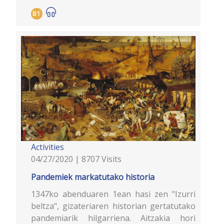
B1
Activities
04/27/2020 | 8707 Visits
Pandemiek markatutako historia
1347ko abenduaren 1ean hasi zen "Izurri
beltza", gizateriaren historian gertatutako
pandemiarik hilgarriena. Aitzakia hori