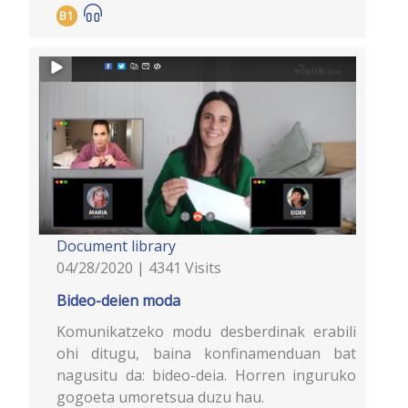
B1
Document library
04/28/2020 | 4341 Visits
Bideo-deien moda
Komunikatzeko modu desberdinak erabili
ohi ditugu, baina konfinamenduan bat
nagusitu da: bideo-deia. Horren inguruko
gogoeta umoretsua duzu hau.