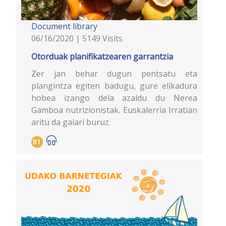
Document library
06/16/2020 | 5149 Visits
Otorduak planifikatzearen garrantzia
Zer jan behar dugun pentsatu eta
plangintza egiten badugu, gure elikadura
hobea izango dela azaldu du Nerea
Gamboa nutrizionistak. Euskalerria Irratian
aritu da gaiari buruz.
B1