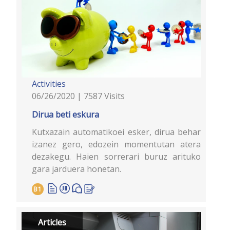
Activities
06/26/2020 | 7587 Visits
Dirua beti eskura
Kutxazain automatikoei esker, dirua behar
izanez gero, edozein momentutan atera
dezakegu. Haien sorrerari buruz arituko
gara jarduera honetan.
B1
Articles