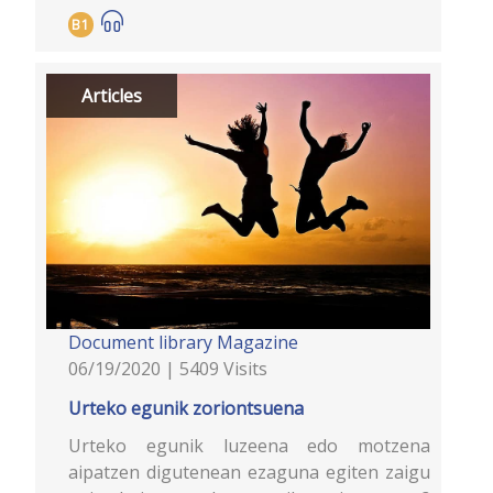
B1
Articles
Document library
Magazine
06/19/2020 | 5409 Visits
Urteko egunik zoriontsuena
Urteko egunik luzeena edo motzena
aipatzen digutenean ezaguna egiten zaigu