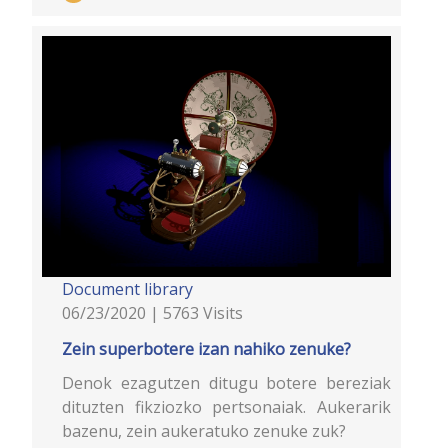
Document library
06/23/2020 | 5763 Visits
Zein superbotere izan nahiko zenuke?
Denok ezagutzen ditugu botere bereziak
dituzten fikziozko pertsonaiak. Aukerarik
bazenu, zein aukeratuko zenuke zuk?