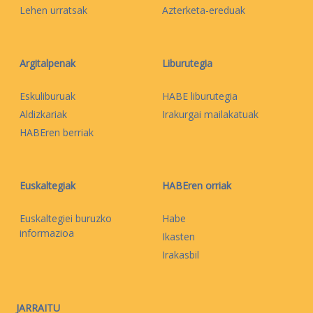
Lehen urratsak
Azterketa-ereduak
Argitalpenak
Liburutegia
Eskuliburuak
HABE liburutegia
Aldizkariak
Irakurgai mailakatuak
HABEren berriak
Euskaltegiak
HABEren orriak
Euskaltegiei buruzko
Habe
informazioa
Ikasten
Irakasbil
JARRAITU