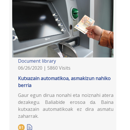
Document library
06/26/2020 | 5860 Visits
Kutxazain automatikoa, asmakizun nahiko
berria
Gaur egun dirua nonahi eta noiznahi atera
dezakegu. Baliabide erosoa da. Baina
kutxazain automatikoak ez dira asmatu
zaharrak.
B1