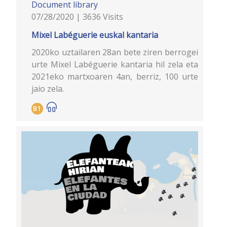
Document library
07/28/2020 | 3636 Visits
Mixel Labéguerie euskal kantaria
2020ko uztailaren 28an bete ziren berrogei
urte Mixel Labéguerie kantaria hil zela eta
2021eko martxoaren 4an, berriz, 100 urte
jaio zela.
B1