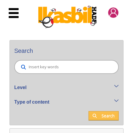
Skip to Main Content
Bilatzaile orokorra
Search
Level
Type of content
Search