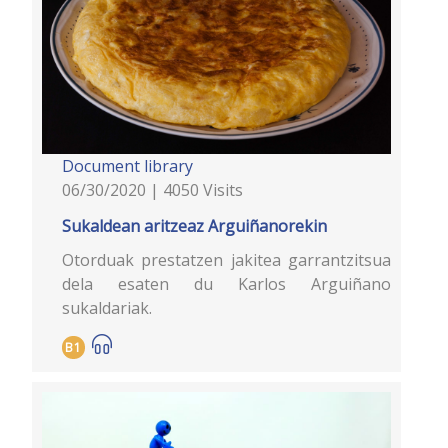
Document library
06/30/2020 | 4050 Visits
Sukaldean aritzeaz Arguiñanorekin
Otorduak prestatzen jakitea garrantzitsua
dela esaten du Karlos Arguiñano
sukaldariak.
B1