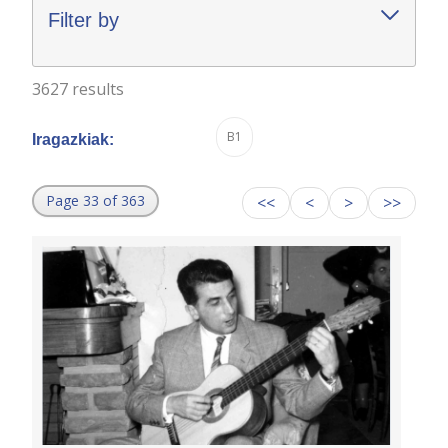
Filter by
3627 results
B1
Iragazkiak:
Page 33 of 363
<<
<
>
>>