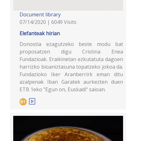
Document library
07/14/2020 | 6049 Visits
Elefanteak hirian
Donostia ezagutzeko beste modu bat
proposatzen digu Cristina Enea
Fundazioak. Eraikinetan ezkutatuta dagoen
harrizko bioaniztasuna topatzeko jokoa da.
Fundazioko Iker Aranberrirk eman ditu
azalpenak Iban Garatek aurkezten duen
ETB 1eko "Egun on, Euskadi" saioan.
B1