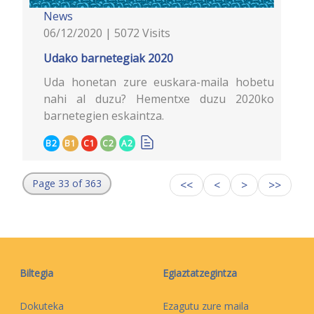
News
06/12/2020 | 5072 Visits
Udako barnetegiak 2020
Uda honetan zure euskara-maila hobetu
nahi al duzu? Hementxe duzu 2020ko
barnetegien eskaintza.
B2
B1
C1
C2
A2
Page 33 of 363
<<
<
>
>>
Biltegia
Egiaztatzegintza
Dokuteka
Ezagutu zure maila