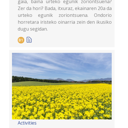
gaia, baina urteko egunik zoriontsuena?
Zer da hori? Bada, itxuraz, ekainaren 20a da
urteko egunik zoriontsuena. Ondorio
horretara iristeko oinarria zein den ikusiko
dugu segidan.
B1
Activities