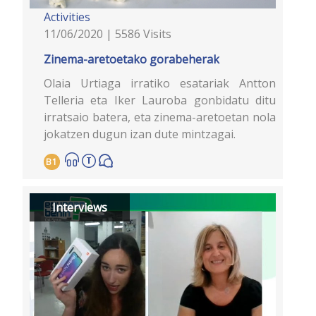
Activities
11/06/2020 | 5586 Visits
Zinema-aretoetako gorabeherak
Olaia Urtiaga irratiko esatariak Antton
Telleria eta Iker Lauroba gonbidatu ditu
irratsaio batera, eta zinema-aretoetan nola
jokatzen dugun izan dute mintzagai.
B1
Interviews