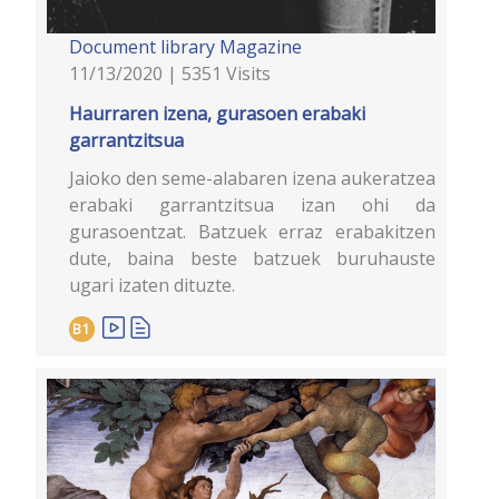
Document library
Magazine
11/13/2020 | 5351 Visits
Haurraren izena, gurasoen erabaki
garrantzitsua
Jaioko den seme-alabaren izena aukeratzea
erabaki garrantzitsua izan ohi da
gurasoentzat. Batzuek erraz erabakitzen
dute, baina beste batzuek buruhauste
ugari izaten dituzte.
B1