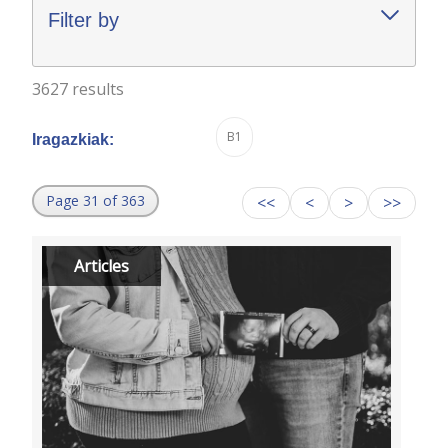
Filter by
3627 results
B1
Iragazkiak:
Page 31 of 363
<<
<
>
>>
Articles