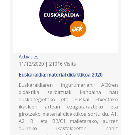
Activities
11/12/2020 | 21016 Visits
Euskaraldia: material didaktikoa 2020
Euskaraldiaren ingurumarian, AEKren
didaktika zerbitzuak kanpaina hau
euskaltegietako eta Euskal Etxeetako
ikasleen artean ezagutarazteko eta
girotzeko material didaktikoa sortu du, A1,
A2, B1 eta B2/C1 mailetarako, aurrez
aurreko ikastaldeetan nahiz