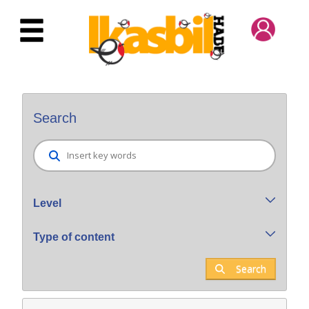
Skip to Main Content
Bilatzaile orokorra
Search
Level
Type of content
Search