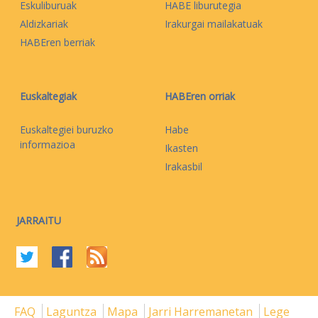
Eskuliburuak
HABE liburutegia
Aldizkariak
Irakurgai mailakatuak
HABEren berriak
Euskaltegiak
HABEren orriak
Euskaltegiei buruzko
Habe
informazioa
Ikasten
Irakasbil
JARRAITU
FAQ
Laguntza
Mapa
Jarri Harremanetan
Lege