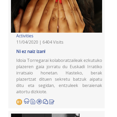
Activities
11/04/2020 | 6404 Visits
Ni ez naiz izan!
Idoia Torregarai kolaboratzaileak ezkutuko
plazeren gaia jorratu du Euskadi Irratiko
irratsaio honetan. Hasteko, berak
plazertzat dituen sekretu batzuk aipatu
ditu eta segidan, entzuleek beraienak
aitortu dizkiote.
B1