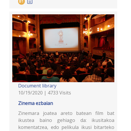
B1
Document library
10/19/2020 | 4733 Visits
Zinema ezbaian
Zinemara joatea areto batean film bat
ikustea baino gehiago da: ikusitakoa
komentatzea, edo pelikula ikusi bitarteko