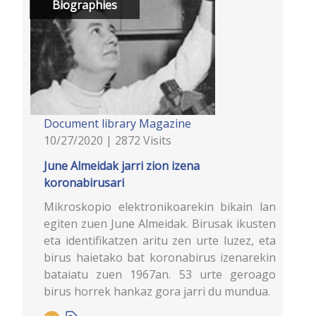
Biographies
Document library
Magazine
10/27/2020 | 2872 Visits
June Almeidak jarri zion izena
koronabirusari
Mikroskopio elektronikoarekin bikain lan
egiten zuen June Almeidak. Birusak ikusten
eta identifikatzen aritu zen urte luzez, eta
birus haietako bat koronabirus izenarekin
bataiatu zuen 1967an. 53 urte geroago
birus horrek hankaz gora jarri du mundua.