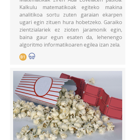
Kalkulu matematikoak egiteko makina
analitikoa sortu zuten garaian ekarpen
ugari egin zituen hura hobetzeko. Garaiko
zientzialariek ez zioten jaramonik egin,
baina gaur egun esaten da, lehenengo
algoritmo informatikoaren egilea izan zela.
B1