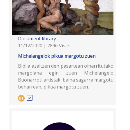
Document library
11/12/2020 | 2896 Visits
Michelangelok pikua margotu zuen
Biblia azaltzen den pasartean oinarritutako
margolana egin zuen Michelangelo
Buonarroti artistak, baina sagarra margotu
beharrean, pikua margotu zuen.
B1