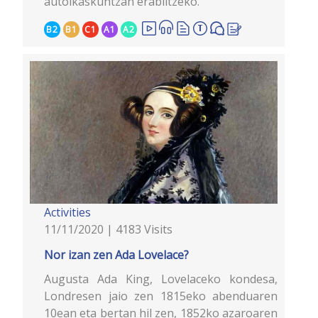
autoikaskuntzan erabiltzeko.
B2
B1
C1
A1
A2
Activities
11/11/2020 | 4183 Visits
Nor izan zen Ada Lovelace?
Augusta Ada King, Lovelaceko kondesa,
Londresen jaio zen 1815eko abenduaren
10ean eta bertan hil zen, 1852ko azaroaren