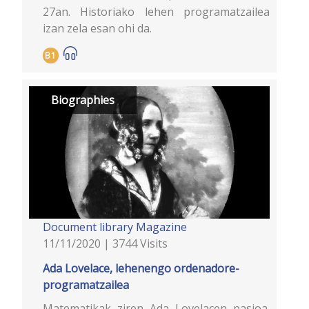
27an. Historiako lehen programatzailea
izan zela esan ohi da.
B1
Biographies
Document library
Magazine
11/11/2020 | 3744 Visits
Ada Lovelace, lehenengo ordenadore-
programatzailea
Matematikak ziren Ada Lovelacen pasioa.