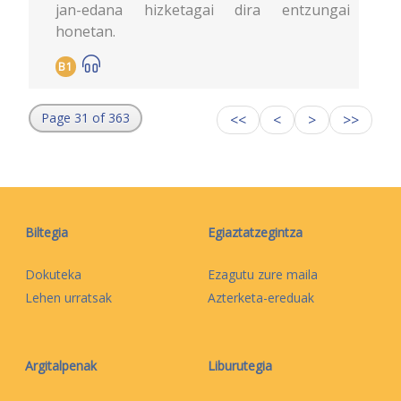
jan-edana hizketagai dira entzungai
honetan.
B1
Page 31 of 363
<<
<
>
>>
Biltegia
Egiaztatzegintza
Dokuteka
Ezagutu zure maila
Lehen urratsak
Azterketa-ereduak
Argitalpenak
Liburutegia