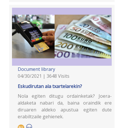
Document library
04/30/2021 | 3648 Visits
Eskudirutan ala txartelarekin?
Nola egiten ditugu ordainketak? Joera-
aldaketa nabari da, baina oraindik ere
diruaren aldeko apustua egiten dute
erabiltzaile gehienek.
B1