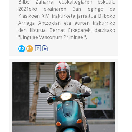
Bilbo Zaharra euskaltegiaren eskutik,
2021eko ekainaren 3an egingo da
Klasikoen XIV. irakurketa jarraitua Bilboko
Arriaga Antzokian eta aurten irakurriko
den liburua: Bernat Etxeparek idatzitako
"Linguae Vasconum Primitiae ".
B2
B1