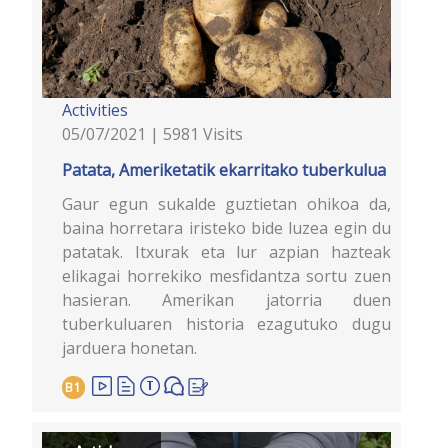
Activities
05/07/2021 | 5981 Visits
Patata, Ameriketatik ekarritako tuberkulua
Gaur egun sukalde guztietan ohikoa da,
baina horretara iristeko bide luzea egin du
patatak. Itxurak eta lur azpian hazteak
elikagai horrekiko mesfidantza sortu zuen
hasieran. Amerikan jatorria duen
tuberkuluaren historia ezagutuko dugu
jarduera honetan.
B1