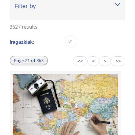
Filter by
3627 results
B1
Iragazkiak:
Page 21 of 363
<<
<
>
>>