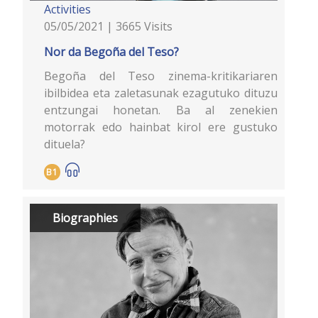
Activities
05/05/2021 | 3665 Visits
Nor da Begoña del Teso?
Begoña del Teso zinema-kritikariaren
ibilbidea eta zaletasunak ezagutuko dituzu
entzungai honetan. Ba al zenekien
motorrak edo hainbat kirol ere gustuko
dituela?
B1
Biographies