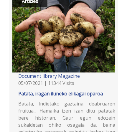
Articles
Document library
Magazine
05/07/2021 | 11344 Visits
Patata, iragan iluneko elikagai oparoa
Batata, Indietako gaztaina, deabruaren
fruitua... Hamaika izen izan ditu patatak
bere historian. Gaur egun edozein
sukaldetan ohiko osagaia da, baina
askotariko oztopoak gainditu behar izan