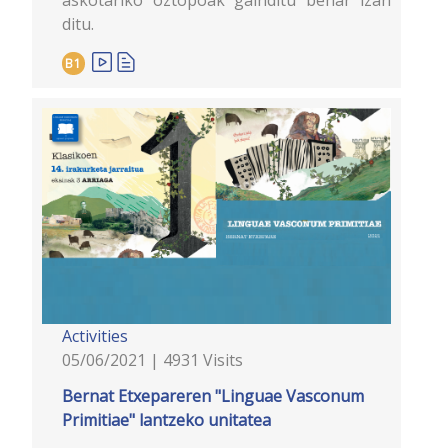
ditu.
B1
Activities
05/06/2021 | 4931 Visits
Bernat Etxepareren "Linguae Vasconum
Primitiae" lantzeko unitatea