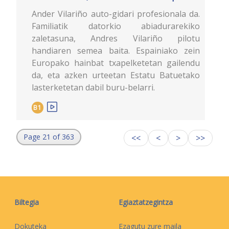
Ander Vilariño auto-gidari profesionala da.
Familiatik datorkio abiadurarekiko
zaletasuna, Andres Vilariño pilotu
handiaren semea baita. Espainiako zein
Europako hainbat txapelketetan gailendu
da, eta azken urteetan Estatu Batuetako
lasterketetan dabil buru-belarri.
B1
Page 21 of 363
<<
<
>
>>
Biltegia
Egiaztatzegintza
Dokuteka
Ezagutu zure maila