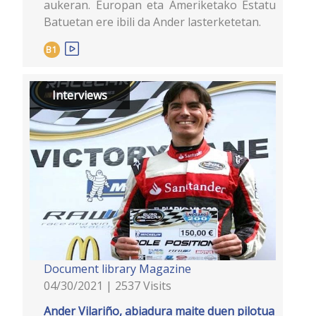
aukeran. Europan eta Ameriketako Estatu
Batuetan ere ibili da Ander lasterketetan.
B1
Interviews
Document library
Magazine
04/30/2021 | 2537 Visits
Ander Vilariño, abiadura maite duen pilotua