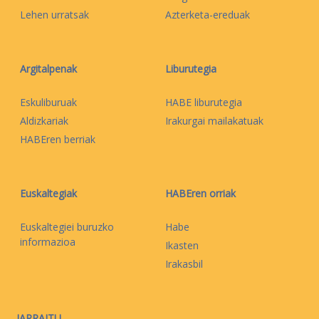
Lehen urratsak
Azterketa-ereduak
Argitalpenak
Liburutegia
Eskuliburuak
HABE liburutegia
Aldizkariak
Irakurgai mailakatuak
HABEren berriak
Euskaltegiak
HABEren orriak
Euskaltegiei buruzko
Habe
informazioa
Ikasten
Irakasbil
JARRAITU