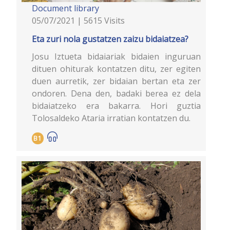
Document library
05/07/2021 | 5615 Visits
Eta zuri nola gustatzen zaizu bidaiatzea?
Josu Iztueta bidaiariak bidaien inguruan
dituen ohiturak kontatzen ditu, zer egiten
duen aurretik, zer bidaian bertan eta zer
ondoren. Dena den, badaki berea ez dela
bidaiatzeko era bakarra. Hori guztia
Tolosaldeko Ataria irratian kontatzen du.
B1