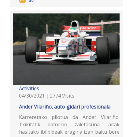
Activities
04/30/2021 | 2774 Visits
Ander Vilariño, auto-gidari profesionala
Karreretako pilotua da Ander Vilariño.
Txikitatik datorkio zaletasuna, aitak
hasitako ibilbideak eragina izan baitu bere