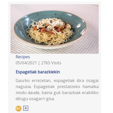
Recipes
05/04/2021 | 2765 Visits
Espagetiak barazkiekin
Gaurko errezetan, espagetiak dira osagai
nagusia. Espagetiak prestatzeko hamaika
modu daude, baina guk barazkiak erabiliko
ditugu osagarri gisa.
B1