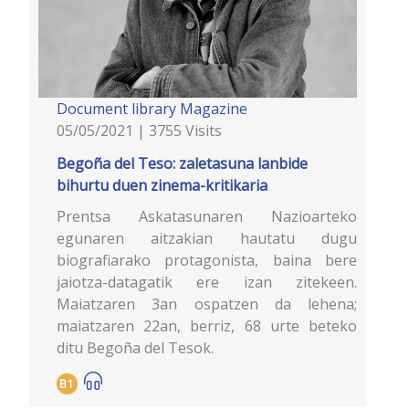
Document library
Magazine
05/05/2021 | 3755 Visits
Begoña del Teso: zaletasuna lanbide
bihurtu duen zinema-kritikaria
Prentsa Askatasunaren Nazioarteko
egunaren aitzakian hautatu dugu
biografiarako protagonista, baina bere
jaiotza-datagatik ere izan zitekeen.
Maiatzaren 3an ospatzen da lehena;
maiatzaren 22an, berriz, 68 urte beteko
ditu Begoña del Tesok.
B1