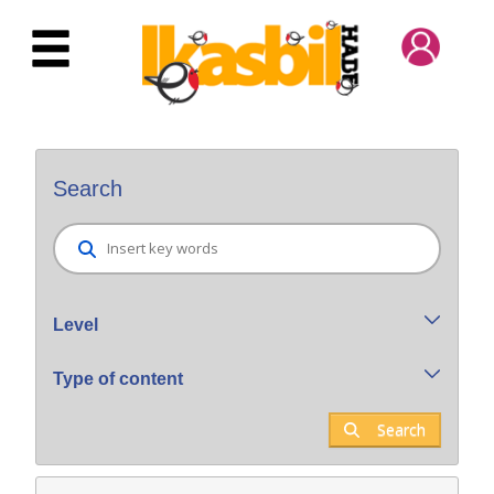
Skip to Main Content
Bilatzaile orokorra
Search
Level
Type of content
Search