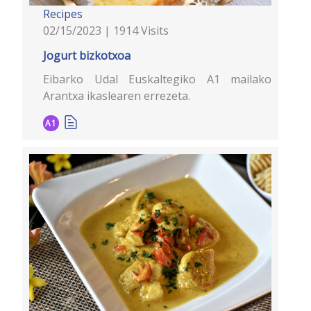
Recipes
02/15/2023 | 1914 Visits
Jogurt bizkotxoa
Eibarko Udal Euskaltegiko A1 mailako
Arantxa ikaslearen errezeta.
A1