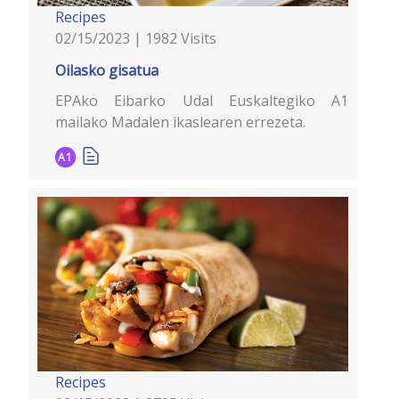
Recipes
02/15/2023 | 1982 Visits
Oilasko gisatua
EPAko Eibarko Udal Euskaltegiko A1
mailako Madalen ikaslearen errezeta.
A1
Recipes