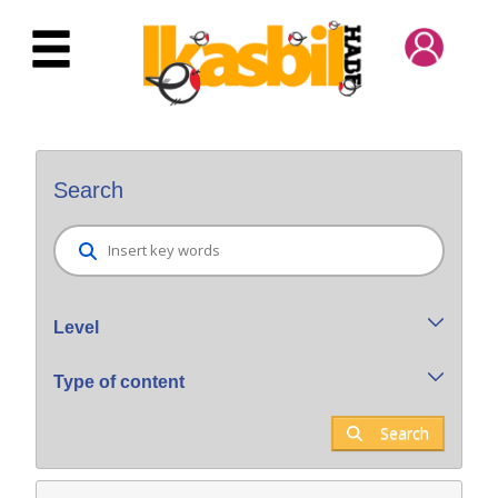
Skip to Main Content
Bilatzaile orokorra
Search
Level
Type of content
Search