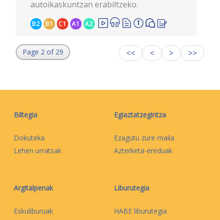
autoikaskuntzan erabiltzeko.
B2
B1
C1
A1
A2
Page 2 of 29
<<
<
>
>>
Biltegia
Egiaztatzegintza
Dokuteka
Ezagutu zure maila
Lehen urratsak
Azterketa-ereduak
Argitalpenak
Liburutegia
Eskuliburuak
HABE liburutegia