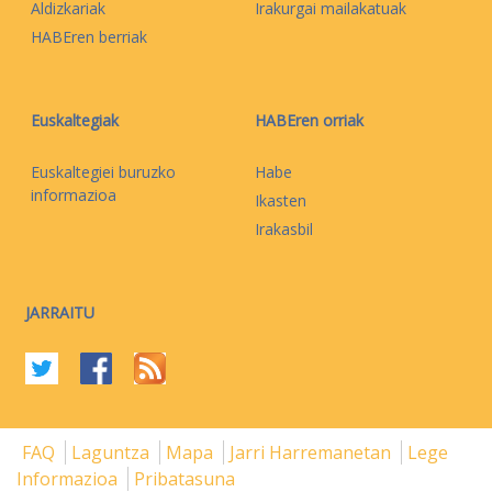
Aldizkariak
Irakurgai mailakatuak
HABEren berriak
Euskaltegiak
HABEren orriak
Euskaltegiei buruzko
Habe
informazioa
Ikasten
Irakasbil
JARRAITU
FAQ
Laguntza
Mapa
Jarri Harremanetan
Lege
Informazioa
Pribatasuna