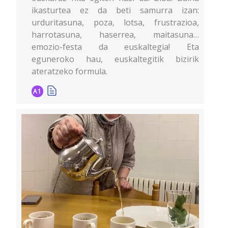
ikasturtea ez da beti samurra izan:
urduritasuna, poza, lotsa, frustrazioa,
harrotasuna, haserrea, maitasuna…
emozio-festa da euskaltegia! Eta
eguneroko hau, euskaltegitik bizirik
ateratzeko formula.
A1