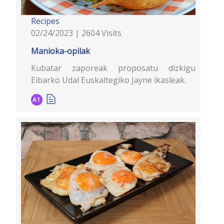
Recipes
02/24/2023 | 2604 Visits
Manioka-opilak
Kubatar zaporeak proposatu dizkigu
Eibarko Udal Euskaltegiko Jayne ikasleak.
A1