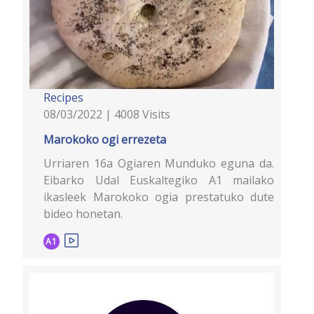
Recipes
08/03/2022 | 4008 Visits
Marokoko ogi errezeta
Urriaren 16a Ogiaren Munduko eguna da.
Eibarko Udal Euskaltegiko A1 mailako
ikasleek Marokoko ogia prestatuko dute
bideo honetan.
A1