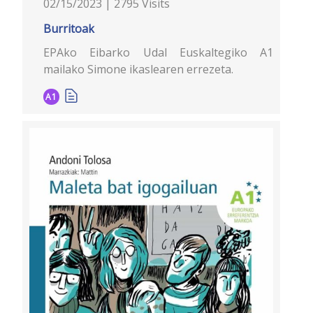
02/15/2023 | 2795 Visits
Burritoak
EPAko Eibarko Udal Euskaltegiko A1
mailako Simone ikaslearen errezeta.
A1