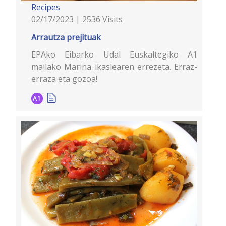
Recipes
02/17/2023 | 2536 Visits
Arrautza prejituak
EPAko Eibarko Udal Euskaltegiko A1
mailako Marina ikaslearen errezeta. Erraz-
erraza eta gozoa!
A1