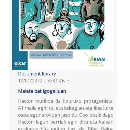
Document library
12/01/2022 | 5381 Visits
Maleta bat igogailuan
Hector mutikoa da liburuko protagonista:
A1 maila egin du euskaltegian eta ikasturte
osoa egunerokoan jaso du. Oso pozik dago
Hector: lagun berriak egin ditu eta kalean
euskaraz hitz egiten hasi da. Biba! Baina