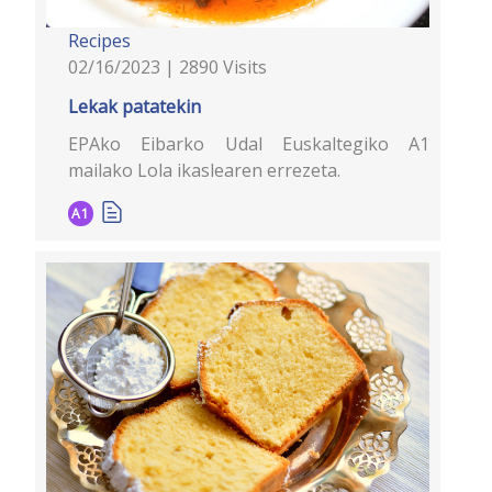
Recipes
02/16/2023 | 2890 Visits
Lekak patatekin
EPAko Eibarko Udal Euskaltegiko A1
mailako Lola ikaslearen errezeta.
A1