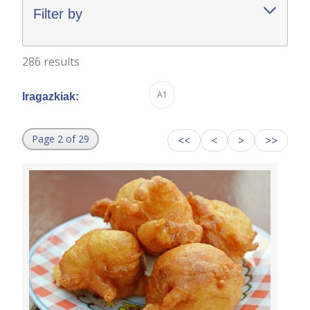
Filter by
286 results
A1
Iragazkiak:
Page 2 of 29
<<
<
>
>>