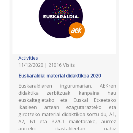
Activities
11/12/2020 | 21016 Visits
Euskaraldia: material didaktikoa 2020
Euskaraldiaren ingurumarian, AEKren
didaktika zerbitzuak kanpaina hau
euskaltegietako eta Euskal Etxeetako
ikasleen artean ezagutarazteko eta
girotzeko material didaktikoa sortu du, A1,
A2, B1 eta B2/C1 mailetarako, aurrez
aurreko ikastaldeetan nahiz