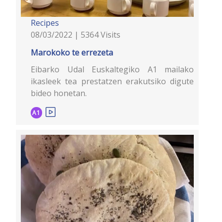
Recipes
08/03/2022 | 5364 Visits
Marokoko te errezeta
Eibarko Udal Euskaltegiko A1 mailako
ikasleek tea prestatzen erakutsiko digute
bideo honetan.
A1