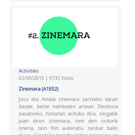
Activities
02/09/2015 | 9735 Visits
Zinemara (A1E02)
Josu eta Amaia zinemara sartzeko ilaran
daude, beste hainbaten artean. Denbora
pasatzeko, hizketan arituko dira, zergatik
joan diren zinemara, zein den ordurik
onena, zein film aukeratu, zenbat balio