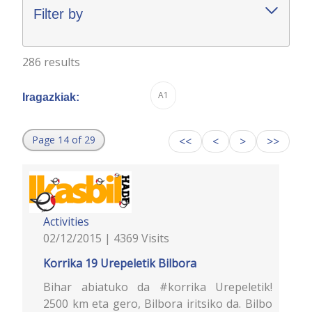
Filter by
286 results
A1
Iragazkiak:
Page 14 of 29
<<
<
>
>>
Activities
02/12/2015 | 4369 Visits
Korrika 19 Urepeletik Bilbora
Bihar abiatuko da #korrika Urepeletik!
2500 km eta gero, Bilbora iritsiko da. Bilbo