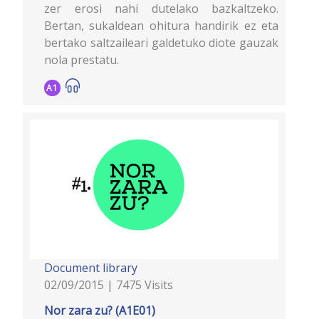
zer erosi nahi dutelako bazkaltzeko.
Bertan, sukaldean ohitura handirik ez eta
bertako saltzaileari galdetuko diote gauzak
nola prestatu.
A1
Document library
02/09/2015 | 7475 Visits
Nor zara zu? (A1E01)