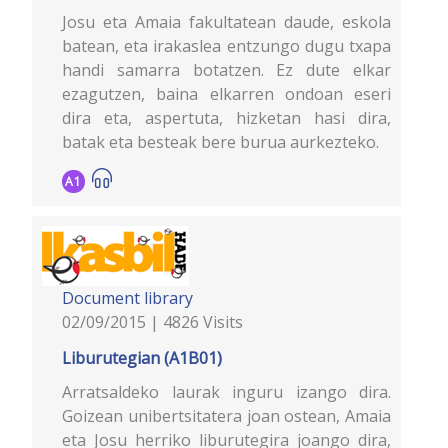
Josu eta Amaia fakultatean daude, eskola
batean, eta irakaslea entzungo dugu txapa
handi samarra botatzen. Ez dute elkar
ezagutzen, baina elkarren ondoan eseri
dira eta, aspertuta, hizketan hasi dira,
batak eta besteak bere burua aurkezteko.
A1
Document library
02/09/2015 | 4826 Visits
Liburutegian (A1B01)
Arratsaldeko laurak inguru izango dira.
Goizean unibertsitatera joan ostean, Amaia
eta Josu herriko liburutegira joango dira,