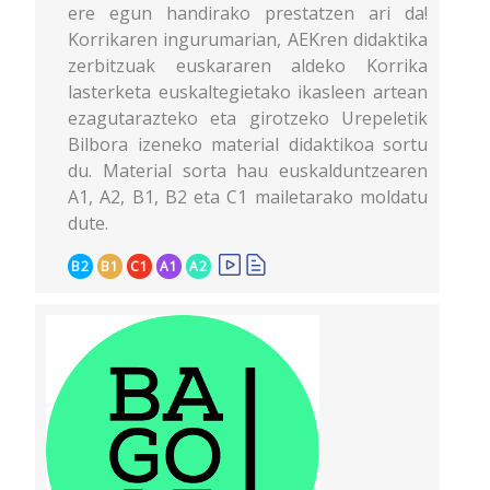
ere egun handirako prestatzen ari da!
Korrikaren ingurumarian, AEKren didaktika
zerbitzuak euskararen aldeko Korrika
lasterketa euskaltegietako ikasleen artean
ezagutarazteko eta girotzeko Urepeletik
Bilbora izeneko material didaktikoa sortu
du. Material sorta hau euskalduntzearen
A1, A2, B1, B2 eta C1 mailetarako moldatu
dute.
B2
B1
C1
A1
A2