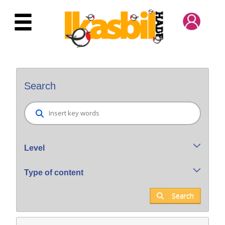
Skip to Main Content
Bilatzaile orokorra
Search
Level
Type of content
Search