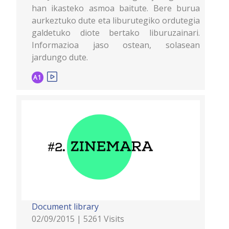
han ikasteko asmoa baitute. Bere burua
aurkeztuko dute eta liburutegiko ordutegia
galdetuko diote bertako liburuzainari.
Informazioa jaso ostean, solasean
jardungo dute.
A1
Document library
02/09/2015 | 5261 Visits