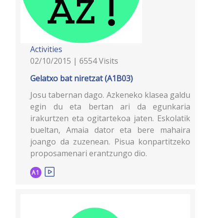
Activities
02/10/2015 | 6554 Visits
Gelatxo bat niretzat (A1B03)
Josu tabernan dago. Azkeneko klasea galdu
egin du eta bertan ari da egunkaria
irakurtzen eta ogitartekoa jaten. Eskolatik
bueltan, Amaia dator eta bere mahaira
joango da zuzenean. Pisua konpartitzeko
proposamenari erantzungo dio.
A1