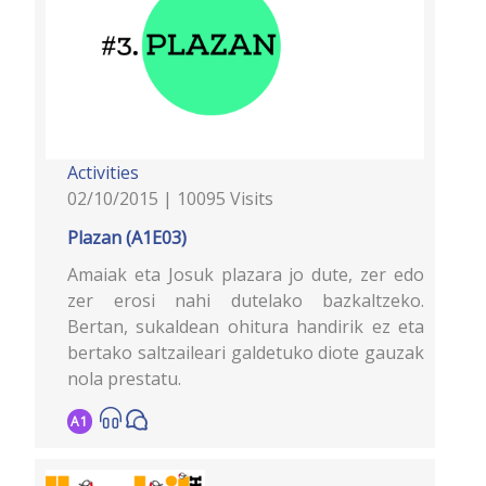
Activities
02/10/2015 | 10095 Visits
Plazan (A1E03)
Amaiak eta Josuk plazara jo dute, zer edo
zer erosi nahi dutelako bazkaltzeko.
Bertan, sukaldean ohitura handirik ez eta
bertako saltzaileari galdetuko diote gauzak
nola prestatu.
A1