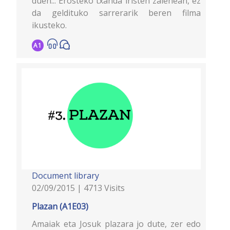
duen... Erosteko txanda iristen zaienean, ez
da geldituko sarrerarik beren filma
ikusteko.
A1
Document library
02/09/2015 | 4713 Visits
Plazan (A1E03)
Amaiak eta Josuk plazara jo dute, zer edo