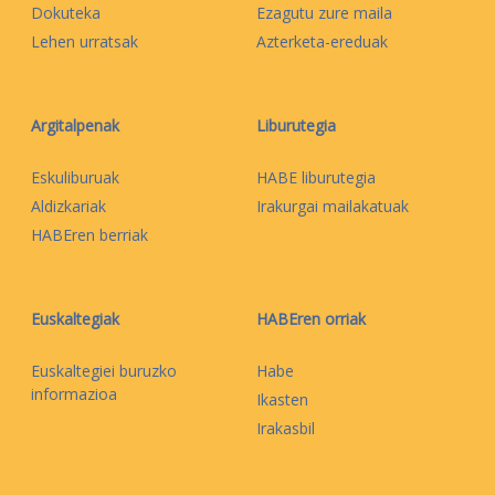
Dokuteka
Ezagutu zure maila
Lehen urratsak
Azterketa-ereduak
Argitalpenak
Liburutegia
Eskuliburuak
HABE liburutegia
Aldizkariak
Irakurgai mailakatuak
HABEren berriak
Euskaltegiak
HABEren orriak
Euskaltegiei buruzko
Habe
informazioa
Ikasten
Irakasbil