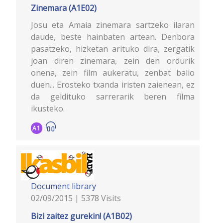
Zinemara (A1E02)
Josu eta Amaia zinemara sartzeko ilaran
daude, beste hainbaten artean. Denbora
pasatzeko, hizketan arituko dira, zergatik
joan diren zinemara, zein den ordurik
onena, zein film aukeratu, zenbat balio
duen... Erosteko txanda iristen zaienean, ez
da geldituko sarrerarik beren filma
ikusteko.
A1
Document library
02/09/2015 | 5378 Visits
Bizi zaitez gurekin! (A1B02)