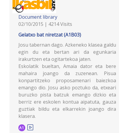
Document library
02/10/2015 | 4214 Visits
Gelatxo bat niretzat (A1B03)
Josu tabernan dago. Azkeneko klasea galdu
egin du eta bertan ari da egunkaria
irakurtzen eta ogitartekoa jaten.
Eskolatik bueltan, Amaia dator eta bere
mahaira joango da zuzenean. Pisua
konpartitzeko proposamenari baiezkoa
emango dio. Josu asko poztuko da, etxeari
buruzko pista batzuk emango dizkio eta
berriz ere eskolen kontua aipatuta, gauza
guztiak bildu eta elkarrekin joango dira
klasera.
A1