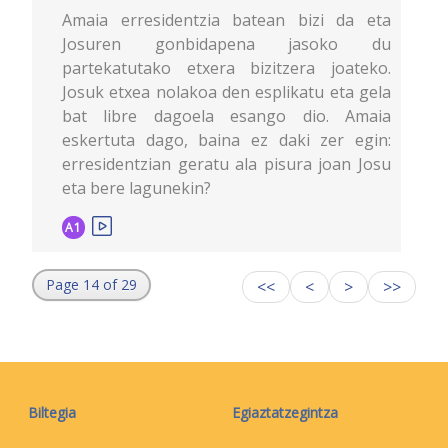
Amaia erresidentzia batean bizi da eta
Josuren gonbidapena jasoko du
partekatutako etxera bizitzera joateko.
Josuk etxea nolakoa den esplikatu eta gela
bat libre dagoela esango dio. Amaia
eskertuta dago, baina ez daki zer egin:
erresidentzian geratu ala pisura joan Josu
eta bere lagunekin?
A1
Page 14 of 29
<<
<
>
>>
Biltegia
Egiaztatzegintza