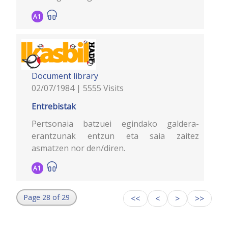
A1
Document library
02/07/1984 | 5555 Visits
Entrebistak
Pertsonaia batzuei egindako galdera-
erantzunak entzun eta saia zaitez
asmatzen nor den/diren.
A1
Page 28 of 29
<<
<
>
>>