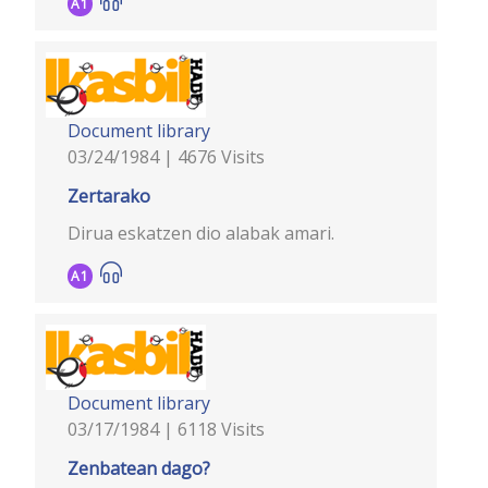
A1
Document library
03/24/1984 | 4676 Visits
Zertarako
Dirua eskatzen dio alabak amari.
A1
Document library
03/17/1984 | 6118 Visits
Zenbatean dago?