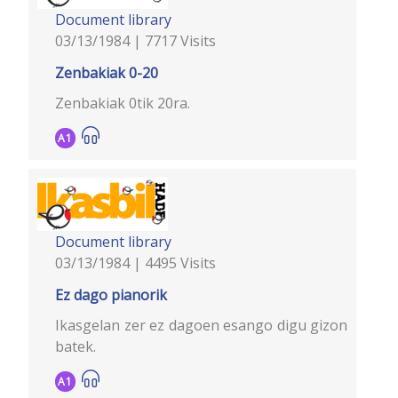
Document library
03/13/1984 | 7717 Visits
Zenbakiak 0-20
Zenbakiak 0tik 20ra.
A1
Document library
03/13/1984 | 4495 Visits
Ez dago pianorik
Ikasgelan zer ez dagoen esango digu gizon
batek.
A1