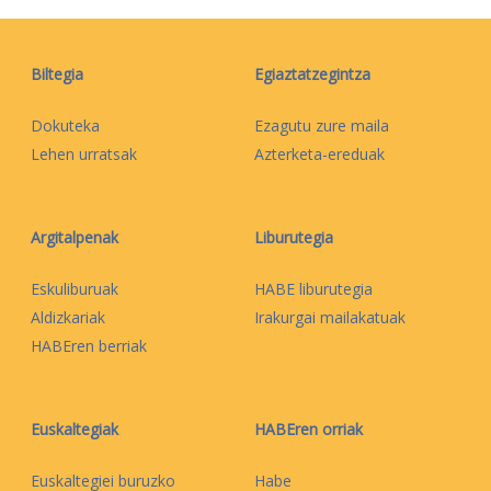
Biltegia
Egiaztatzegintza
Dokuteka
Ezagutu zure maila
Lehen urratsak
Azterketa-ereduak
Argitalpenak
Liburutegia
Eskuliburuak
HABE liburutegia
Aldizkariak
Irakurgai mailakatuak
HABEren berriak
Euskaltegiak
HABEren orriak
Euskaltegiei buruzko
Habe