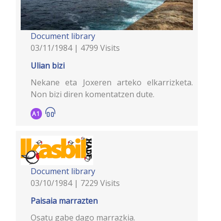
Document library
03/11/1984 | 4799 Visits
Ulian bizi
Nekane eta Joxeren arteko elkarrizketa.
Non bizi diren komentatzen dute.
A1
Document library
03/10/1984 | 7229 Visits
Paisaia marrazten
Osatu gabe dago marrazkia.