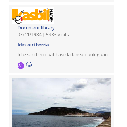
Document library
03/11/1984 | 5333 Visits
Idazkari berria
Idazkari berri bat hasi da lanean bulegoan.
A1