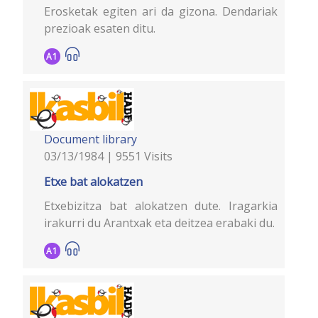
Erosketak egiten ari da gizona. Dendariak
prezioak esaten ditu.
A1
Document library
03/13/1984 | 9551 Visits
Etxe bat alokatzen
Etxebizitza bat alokatzen dute. Iragarkia
irakurri du Arantxak eta deitzea erabaki du.
A1