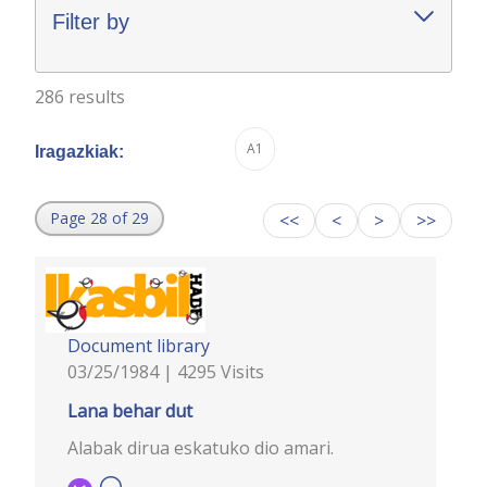
Filter by
286 results
A1
Iragazkiak:
Page 28 of 29
<<
<
>
>>
Document library
03/25/1984 | 4295 Visits
Lana behar dut
Alabak dirua eskatuko dio amari.