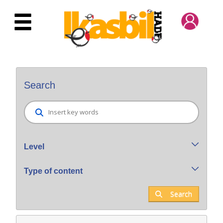
Skip to Main Content
Bilatzaile orokorra
Search
Level
Type of content
Search