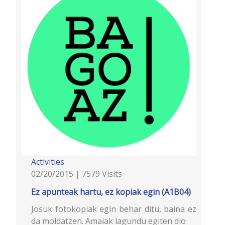
Activities
02/20/2015 | 7579 Visits
Ez apunteak hartu, ez kopiak egin (A1B04)
Josuk fotokopiak egin behar ditu, baina ez
da moldatzen. Amaiak lagundu egiten dio