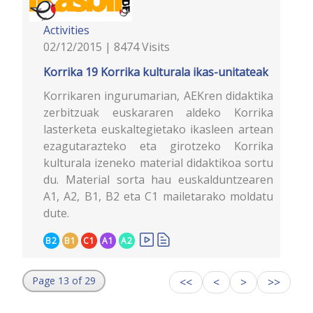
Activities
02/12/2015 | 8474 Visits
Korrika 19 Korrika kulturala ikas-unitateak
Korrikaren ingurumarian, AEKren didaktika
zerbitzuak euskararen aldeko Korrika
lasterketa euskaltegietako ikasleen artean
ezagutarazteko eta girotzeko Korrika
kulturala izeneko material didaktikoa sortu
du. Material sorta hau euskalduntzearen
A1, A2, B1, B2 eta C1 mailetarako moldatu
dute.
B2
B1
C1
A1
A2
Page 13 of 29
<<
<
>
>>