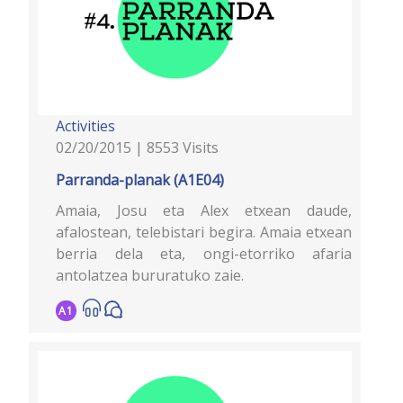
Activities
02/20/2015 | 8553 Visits
Parranda-planak (A1E04)
Amaia, Josu eta Alex etxean daude,
afalostean, telebistari begira. Amaia etxean
berria dela eta, ongi-etorriko afaria
antolatzea bururatuko zaie.
A1