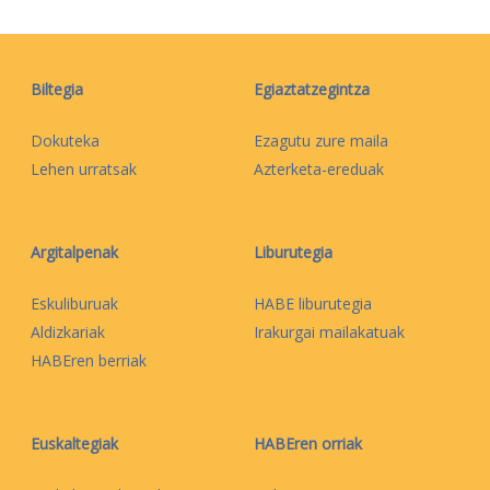
Biltegia
Egiaztatzegintza
Dokuteka
Ezagutu zure maila
Lehen urratsak
Azterketa-ereduak
Argitalpenak
Liburutegia
Eskuliburuak
HABE liburutegia
Aldizkariak
Irakurgai mailakatuak
HABEren berriak
Euskaltegiak
HABEren orriak