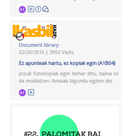
A1
Document library
02/20/2015 | 3992 Visits
Ez apunteak hartu, ez kopiak egin (A1B04)
Josuk fotokopiak egin behar ditu, baina ez
da moldatzen. Amaiak lagundu egiten dio
A1