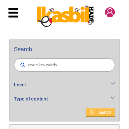
Skip to Main Content
Bilatzaile orokorra
Search
Level
Type of content
Search