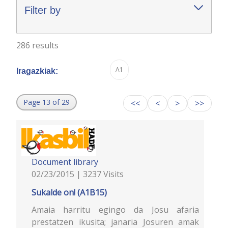
Filter by
286 results
A1
Iragazkiak:
Page 13 of 29
<<
<
>
>>
Document library
02/23/2015 | 3237 Visits
Sukalde on! (A1B15)
Amaia harritu egingo da Josu afaria
prestatzen ikusita; janaria Josuren amak