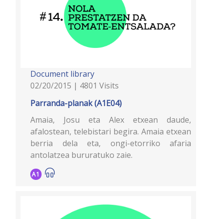
Document library
02/20/2015 | 4801 Visits
Parranda-planak (A1E04)
Amaia, Josu eta Alex etxean daude,
afalostean, telebistari begira. Amaia etxean
berria dela eta, ongi-etorriko afaria
antolatzea bururatuko zaie.
A1