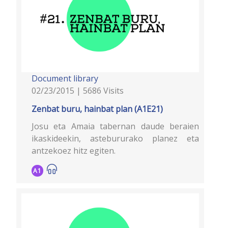
Document library
02/23/2015 | 5686 Visits
Zenbat buru, hainbat plan (A1E21)
Josu eta Amaia tabernan daude beraien
ikaskideekin, astebururako planez eta
antzekoez hitz egiten.
A1