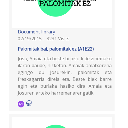
Document library
02/19/2015 | 3231 Visits
Palomitak bai, palomitak ez (A1E22)
Josu, Amaia eta beste bi pisu kide zinemako
ilaran daude, hizketan. Amaiak amatxorena
egingo du Josurekin, palomitak eta
freskagarria direla eta. Beste biek barre
egin eta burlaka hasiko dira Amaia eta
Josuren arteko harremanarengatik.
A1