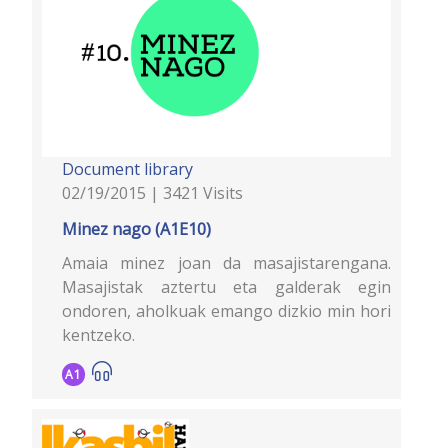
Document library
02/19/2015 | 3421 Visits
Minez nago (A1E10)
Amaia minez joan da masajistarengana.
Masajistak aztertu eta galderak egin
ondoren, aholkuak emango dizkio min hori
kentzeko.
A1