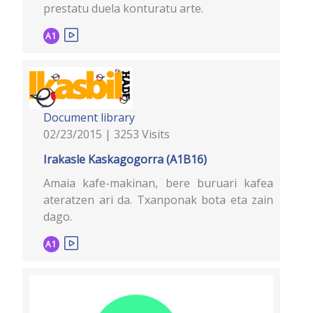
prestatu duela konturatu arte.
A1
Document library
02/23/2015 | 3253 Visits
Irakasle Kaskagogorra (A1B16)
Amaia kafe-makinan, bere buruari kafea
ateratzen ari da. Txanponak bota eta zain
dago.
A1