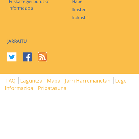
Euskaltegiei buruzko
Habe
informazioa
Ikasten
Irakasbil
JARRAITU
FAQ
Laguntza
Mapa
Jarri Harremanetan
Lege
Informazioa
Pribatasuna