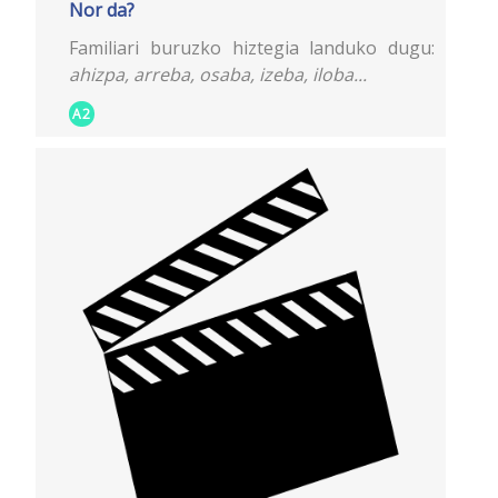
Nor da?
Familiari buruzko hiztegia landuko dugu:
ahizpa, arreba, osaba, izeba, iloba...
A2