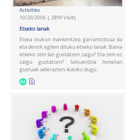
Activities
10/20/2006 | 2899 Visits
Etxeko lanak
Etxea txukun mantentzea garrantzitsua da
eta denok egiten dituku etxeko lanak. Baina
etxeko zein lan gustatzen zaigu? Eta zein ez
zaigu gustatzen? Sekuentzia honetan
gustuak adierazten ikasiko dugu.
A2