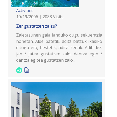
Activities
10/19/2006 | 2088 Visits
Zer gustatzen zaizu?
Zaletasunen gaia landuko dugu sekuentzia
honetan. Alde batetik, aditz batzuk ikasiko
ditugu eta, bestetik, aditz-izenak. Adibidez:
jan / jatea gustatzen zaio, dantza egin /
dantza egitea gustatzen zaio...
A2