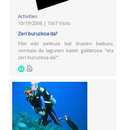
Activities
10/19/2006 | 1567 Visits
Zeri buruzkoa da?
Film edo pelikula bat ikusten baduzu,
normala da lagunen batek galdetzea: "eta
zeri buruzkoa da?".
A2