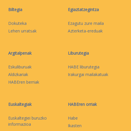
Biltegia
Egiaztatzegintza
Dokuteka
Ezagutu zure maila
Lehen urratsak
Azterketa-ereduak
Argitalpenak
Liburutegia
Eskuliburuak
HABE liburutegia
Aldizkariak
Irakurgai mailakatuak
HABEren berriak
Euskaltegiak
HABEren orriak
Euskaltegiei buruzko
Habe
informazioa
Ikasten