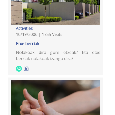
Activities
10/19/2006 | 1755 Visits
Etxe berriak
Nolakoak dira gure etxeak? Eta etxe
berriak nolakoak izango dira?
A2