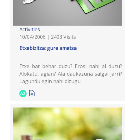
Activities
10/04/2006 | 2408 Visits
Etxebizitza: gure ametsa
Etxe bat behar duzu? Erosi nahi al duzu?
Alokatu, agian? Ala daukazuna salgai jarri?
Lagundu egin nahi dizugu.
A2