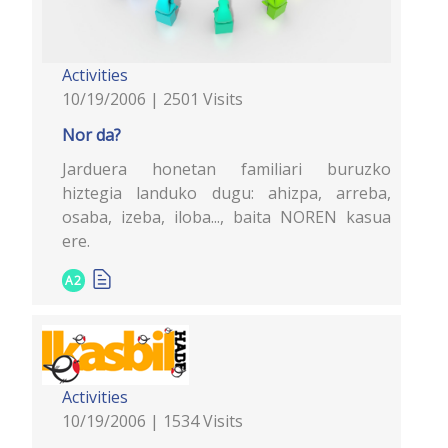
Activities
10/19/2006 | 2501 Visits
Nor da?
Jarduera honetan familiari buruzko
hiztegia landuko dugu: ahizpa, arreba,
osaba, izeba, iloba..., baita NOREN kasua
ere.
A2
Activities
10/19/2006 | 1534 Visits