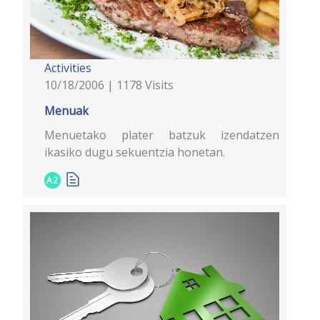
Activities
10/18/2006 | 1178 Visits
Menuak
Menuetako plater batzuk izendatzen
ikasiko dugu sekuentzia honetan.
A2