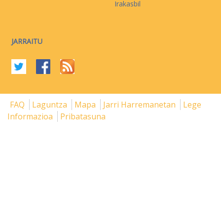
Irakasbil
JARRAITU
FAQ
Laguntza
Mapa
Jarri Harremanetan
Lege
Informazioa
Pribatasuna