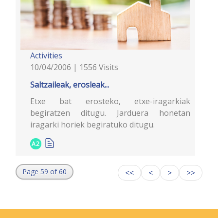
Activities
10/04/2006 | 1556 Visits
Saltzaileak, erosleak...
Etxe bat erosteko, etxe-iragarkiak
begiratzen ditugu. Jarduera honetan
iragarki horiek begiratuko ditugu.
A2
Page 59 of 60
<<
<
>
>>