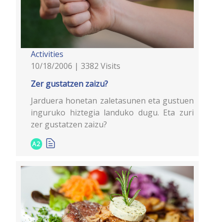
Activities
10/18/2006 | 3382 Visits
Zer gustatzen zaizu?
Jarduera honetan zaletasunen eta gustuen
inguruko hiztegia landuko dugu. Eta zuri
zer gustatzen zaizu?
A2