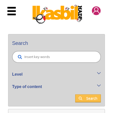
Skip to Main Content
Bilatzaile orokorra
Search
Level
Type of content
Search