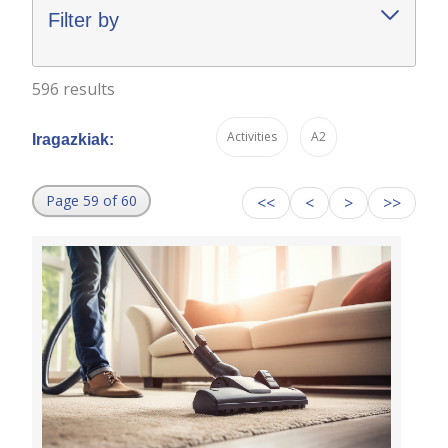
Filter by
596 results
Activities
A2
Iragazkiak:
Page 59 of 60
<<
<
>
>>