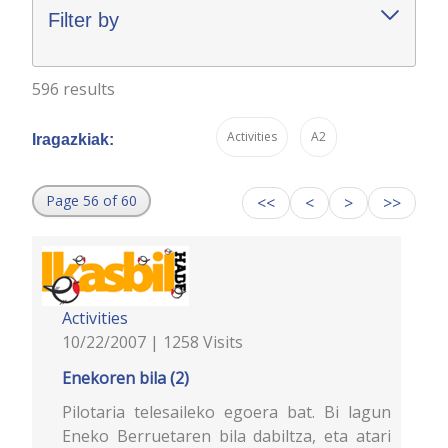
Filter by
596 results
Activities
A2
Iragazkiak:
Page 56 of 60
<<
<
>
>>
Activities
10/22/2007 | 1258 Visits
Enekoren bila (2)
Pilotaria telesaileko egoera bat. Bi lagun
Eneko Berruetaren bila dabiltza, eta atari