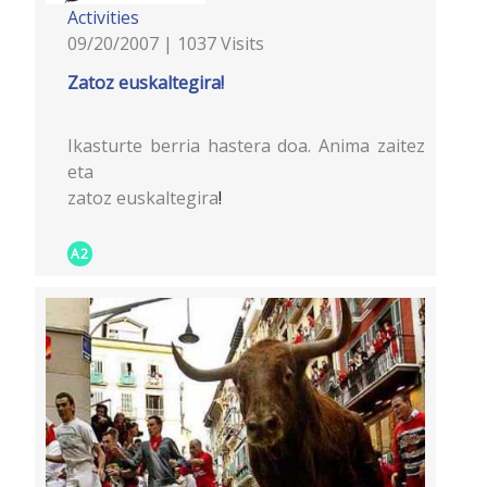
Activities
09/20/2007 | 1037 Visits
Zatoz euskaltegira!
Ikasturte berria hastera doa. Anima zaitez
eta
zatoz euskaltegira
!
A2