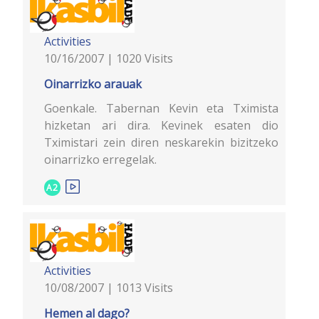
Activities
10/16/2007 | 1020 Visits
Oinarrizko arauak
Goenkale. Tabernan Kevin eta Tximista
hizketan ari dira. Kevinek esaten dio
Tximistari zein diren neskarekin bizitzeko
oinarrizko erregelak.
A2
Activities
10/08/2007 | 1013 Visits
Hemen al dago?