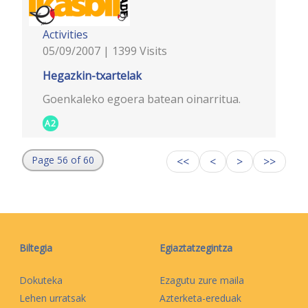
Activities
05/09/2007 | 1399 Visits
Hegazkin-txartelak
Goenkaleko egoera batean oinarritua.
A2
Page 56 of 60
<<
<
>
>>
Biltegia
Egiaztatzegintza
Dokuteka
Ezagutu zure maila
Lehen urratsak
Azterketa-ereduak