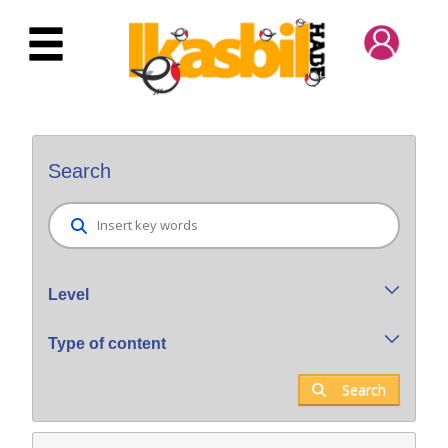
Skip to Main Content
Bilatzaile orokorra
Search
Level
Type of content
Search