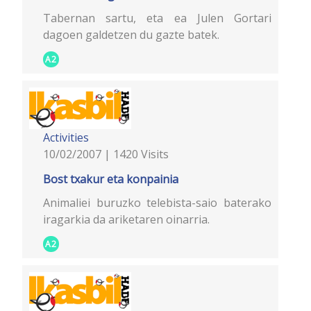
Tabernan sartu, eta ea Julen Gortari
dagoen galdetzen du gazte batek.
A2
Activities
10/02/2007 | 1420 Visits
Bost txakur eta konpainia
Animaliei buruzko telebista-saio baterako
iragarkia da ariketaren oinarria.
A2