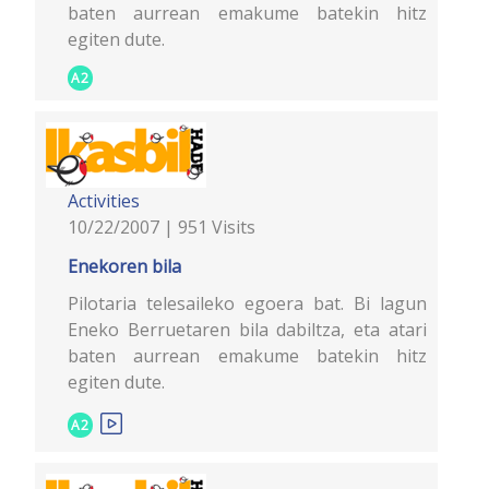
baten aurrean emakume batekin hitz
egiten dute.
A2
Activities
10/22/2007 | 951 Visits
Enekoren bila
Pilotaria telesaileko egoera bat. Bi lagun
Eneko Berruetaren bila dabiltza, eta atari
baten aurrean emakume batekin hitz
egiten dute.
A2