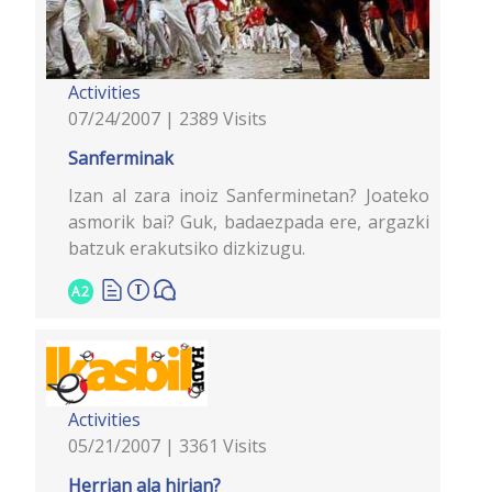
Activities
07/24/2007 | 2389 Visits
Sanferminak
Izan al zara inoiz Sanferminetan? Joateko
asmorik bai? Guk, badaezpada ere, argazki
batzuk erakutsiko dizkizugu.
A2
Activities
05/21/2007 | 3361 Visits
Herrian ala hirian?