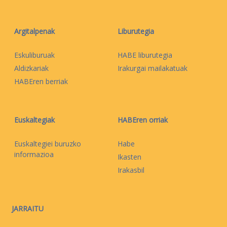
Argitalpenak
Liburutegia
Eskuliburuak
HABE liburutegia
Aldizkariak
Irakurgai mailakatuak
HABEren berriak
Euskaltegiak
HABEren orriak
Euskaltegiei buruzko
Habe
informazioa
Ikasten
Irakasbil
JARRAITU