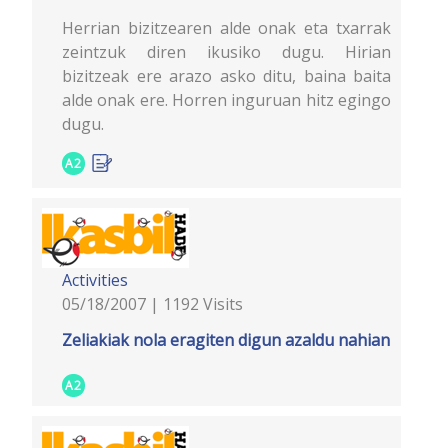
Herrian bizitzearen alde onak eta txarrak
zeintzuk diren ikusiko dugu. Hirian
bizitzeak ere arazo asko ditu, baina baita
alde onak ere. Horren inguruan hitz egingo
dugu.
A2
Activities
05/18/2007 | 1192 Visits
Zeliakiak nola eragiten digun azaldu nahian
A2