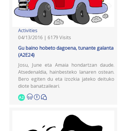
Activities
04/13/2016 | 6179 Visits
Gu baino hobeto dagoena, tunante galanta
(A2E24)
Josu, June eta Amaia hondartzan daude.
Atsedenaldia, hainbesteko lanaren ostean.
Bero egiten du eta izozkia jateko deituko
diote banatzaileari.
A2