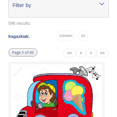
Filter by
596 results
Activities
A2
Iragazkiak:
Page 5 of 60
<<
<
>
>>