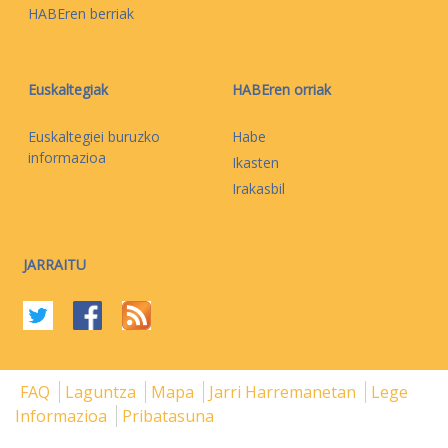
HABEren berriak
Euskaltegiak
HABEren orriak
Euskaltegiei buruzko
Habe
informazioa
Ikasten
Irakasbil
JARRAITU
FAQ
Laguntza
Mapa
Jarri Harremanetan
Lege
Informazioa
Pribatasuna