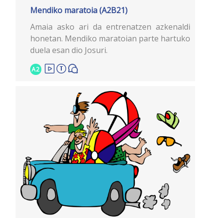
Mendiko maratoia (A2B21)
Amaia asko ari da entrenatzen azkenaldi
honetan. Mendiko maratoian parte hartuko
duela esan dio Josuri.
A2