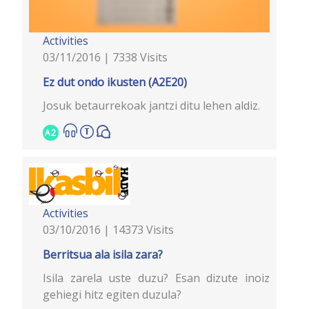
Activities
03/11/2016 | 7338 Visits
Ez dut ondo ikusten (A2E20)
Josuk betaurrekoak jantzi ditu lehen aldiz.
A2
Activities
03/10/2016 | 14373 Visits
Berritsua ala isila zara?
Isila zarela uste duzu? Esan dizute inoiz
gehiegi hitz egiten duzula?