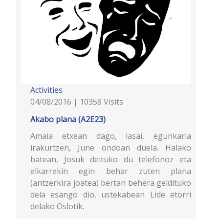
Activities
04/08/2016 | 10358 Visits
Akabo plana (A2E23)
Amaia etxean dago, lasai, egunkaria
irakurtzen, June ondoan duela. Halako
batean, Josuk deituko du telefonoz eta
elkarrekin egin behar zuten plana
(antzerkira joatea) bertan behera geldituko
dela esango dio, ustekabean Lide etorri
delako Oslotik.