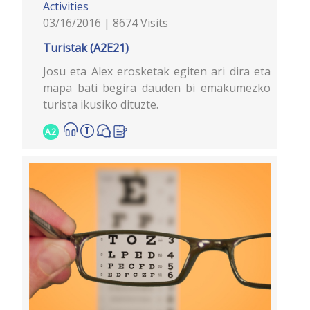
Activities
03/16/2016 | 8674 Visits
Turistak (A2E21)
Josu eta Alex erosketak egiten ari dira eta
mapa bati begira dauden bi emakumezko
turista ikusiko dituzte.
A2