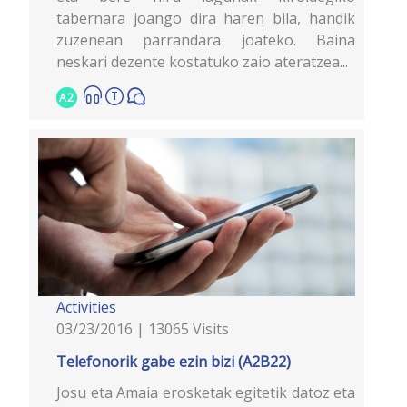
tabernara joango dira haren bila, handik
zuzenean parrandara joateko. Baina
neskari dezente kostatuko zaio ateratzea...
A2
Activities
03/23/2016 | 13065 Visits
Telefonorik gabe ezin bizi (A2B22)
Josu eta Amaia erosketak egitetik datoz eta