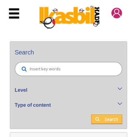
Skip to Main Content
Bilatzaile orokorra
Search
Level
Type of content
Search