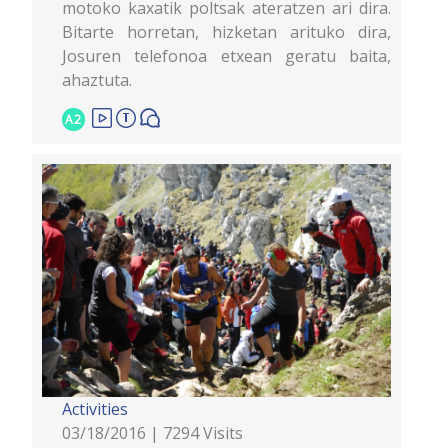
motoko kaxatik poltsak ateratzen ari dira.
Bitarte horretan, hizketan arituko dira,
Josuren telefonoa etxean geratu baita,
ahaztuta.
A2
Activities
03/18/2016 | 7294 Visits