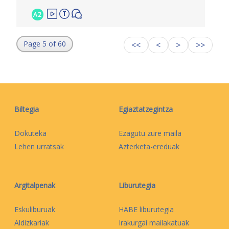
A2
Page 5 of 60
<<
<
>
>>
Biltegia
Egiaztatzegintza
Dokuteka
Ezagutu zure maila
Lehen urratsak
Azterketa-ereduak
Argitalpenak
Liburutegia
Eskuliburuak
HABE liburutegia
Aldizkariak
Irakurgai mailakatuak