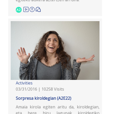
A2
Activities
03/31/2016 | 10258 Visits
Sorpresa kiroldegian (A2E22)
Amaia kirola egiten aritu da, kiroldegian,
eta bere hiru lagunak kiroldegiko