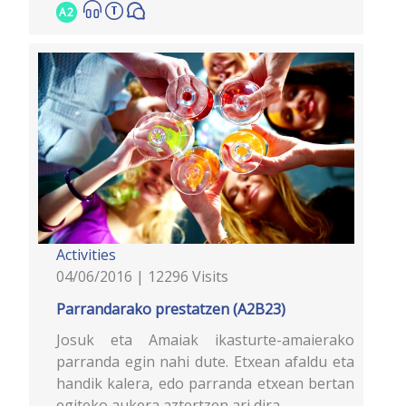
A2
Activities
04/06/2016 | 12296 Visits
Parrandarako prestatzen (A2B23)
Josuk eta Amaiak ikasturte-amaierako
parranda egin nahi dute. Etxean afaldu eta
handik kalera, edo parranda etxean bertan
egiteko aukera aztertzen ari dira.