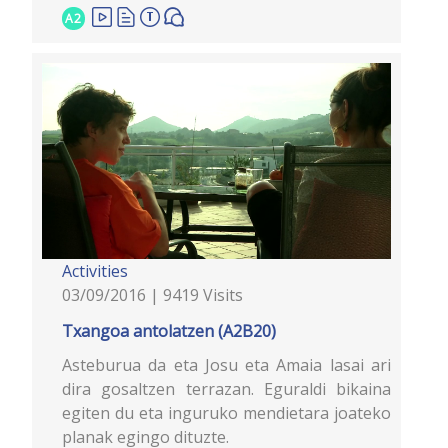
A2
Activities
03/09/2016 | 9419 Visits
Txangoa antolatzen (A2B20)
Asteburua da eta Josu eta Amaia lasai ari
dira gosaltzen terrazan. Eguraldi bikaina
egiten du eta inguruko mendietara joateko
planak egingo dituzte.