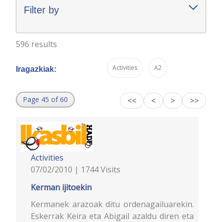
Filter by
596 results
Activities
A2
Iragazkiak:
Page 45 of 60
<<
<
>
>>
Activities
07/02/2010 | 1744 Visits
Kerman ijitoekin
Kermanek arazoak ditu ordenagailuarekin.
Eskerrak Keira eta Abigail azaldu diren eta