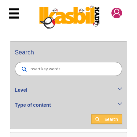
Skip to Main Content
Bilatzaile orokorra
Search
Level
Type of content
Search