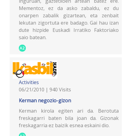
inguruan, gaztetxoen artean batez ere.
Mementoz, ez da asko zabaldu, ez du
onarpen zabalik gizartean, eta zenbait
lekutan zigortuta ere badago. Gai hau izan
dute hizpide Euskadi Irratiko Faktoriako
saio batean.
A2
Activities
06/21/2010 | 940 Visits
Kerman negozio-gizon
Kerman kirola egiten ari da. Berotuta
freskagarri baten bila joan da. Gizonak
freskagarria ez baizik esnea eskaini dio.