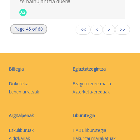
ze bainujantzia duen!!
A2
Page 45 of 60
<<
<
>
>>
Biltegia
Egiaztatzegintza
Dokuteka
Ezagutu zure maila
Lehen urratsak
Azterketa-ereduak
Argitalpenak
Liburutegia
Eskuliburuak
HABE liburutegia
Aldizkariak
Irakurgai mailakatuak