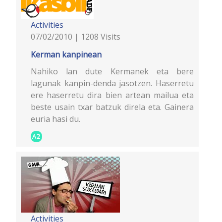
Activities
07/02/2010 | 1208 Visits
Kerman kanpinean
Nahiko lan dute Kermanek eta bere
lagunak kanpin-denda jasotzen. Haserretu
ere haserretu dira bien artean mailua eta
beste usain txar batzuk direla eta. Gainera
euria hasi du.
A2
Activities