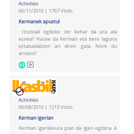
Activities
06/11/2010 | 1767 Visits
Kermanek apustu!
Izozkiak egiteko zer behar da ura ala
esnea? Hauxe da Kerman eta bere laguna
eztabaidatzen ari diren gaia. Nork du
arrazoi?
A2
Activities
06/08/2010 | 1213 Visits
Kerman igerian
Kerman igerilekura joan da igeri egitera. A