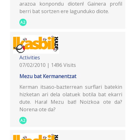
arazoa konpondu dioten! Gainera profil
berri bat sortzen ere lagunduko diote.
A2
Activities
07/02/2010 | 1496 Visits
Mezu bat Kermanentzat
Kerman itsaso-bazterrean surflari batekin
hizketan ari dela olatuek botila bat ekarri
dute. Hara! Mezu bat! Noizkoa ote da?
Norena ote da?
A2