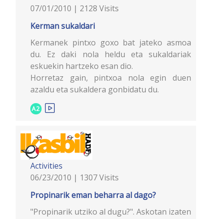
07/01/2010 | 2128 Visits
Kerman sukaldari
Kermanek pintxo goxo bat jateko asmoa
du. Ez daki nola heldu eta sukaldariak
eskuekin hartzeko esan dio.
Horretaz gain, pintxoa nola egin duen
azaldu eta sukaldera gonbidatu du.
A2
Activities
06/23/2010 | 1307 Visits
Propinarik eman beharra al dago?
"Propinarik utziko al dugu?". Askotan izaten