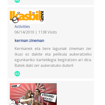
A2
Activities
06/14/2010 | 1138 Visits
kerman zineman
Kermanek eta bere lagunak zineman zer
ikusi ez dakite eta pelikula aukeratzeko
egunkariko karteldegia begiratzen ari dira.
Batek daki zer aukeratuko duten!
A2