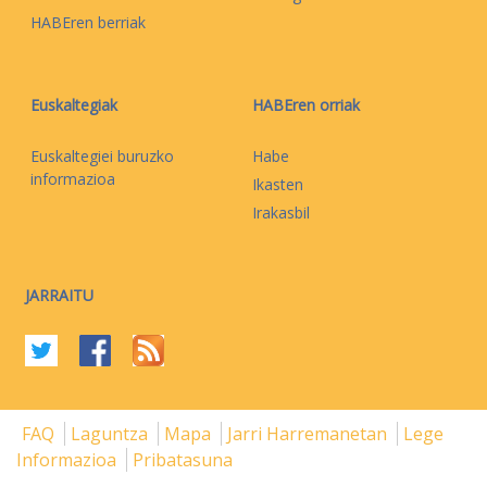
HABEren berriak
Euskaltegiak
HABEren orriak
Euskaltegiei buruzko
Habe
informazioa
Ikasten
Irakasbil
JARRAITU
FAQ
Laguntza
Mapa
Jarri Harremanetan
Lege
Informazioa
Pribatasuna