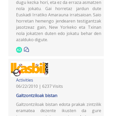
dugu kezka hori, eta ez da erraza asmatzen
nola jokatu. Gai horretaz jardun dute
Euskadi Irratiko Amarauna irratsaioan. Saio
horretan hemengo jendearen testigantzak
jasotzeaz gain, New Yorkeko eta Txinan
nola jokatzen duten edo jokatu behar den
azalduko digute.
A2
Activities
06/22/2010 | 6237 Visits
Galtzontziloak bistan
Galtzontziloak bistan edota prakak zintzilik
eramatea dezente ikusten da gure