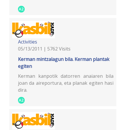
A2
Activities
05/13/2011 | 5762 Visits
Kerman mintzalagun bila. Kerman plantak
egiten
Kerman kanpotik datorren anaiaren bila
joan da aireportura, eta planak egiten hasi
dira.
A2