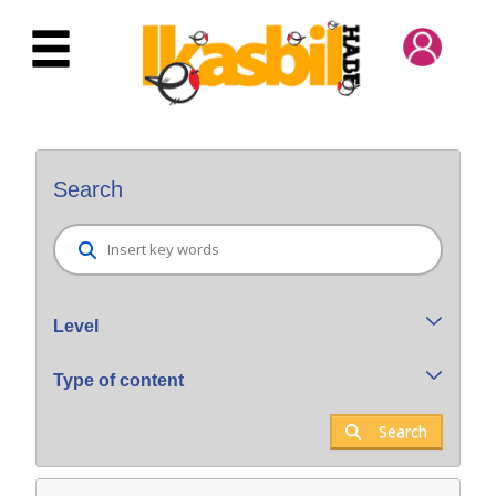
Skip to Main Content
Bilatzaile orokorra
Search
Level
Type of content
Search