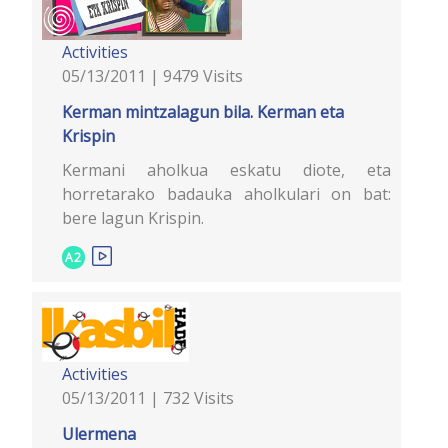
Activities
05/13/2011 | 9479 Visits
Kerman mintzalagun bila. Kerman eta
Krispin
Kermani aholkua eskatu diote, eta
horretarako badauka aholkulari on bat:
bere lagun Krispin.
A2
Activities
05/13/2011 | 732 Visits
Ulermena