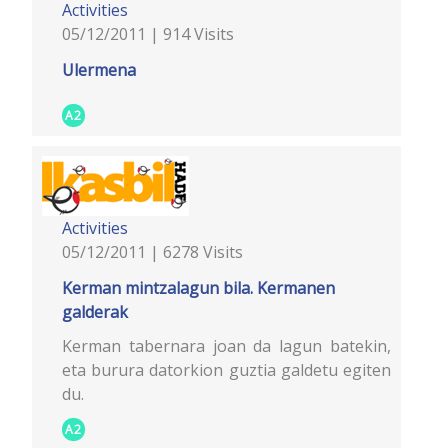
Activities
05/12/2011 | 914 Visits
Ulermena
A2
Activities
05/12/2011 | 6278 Visits
Kerman mintzalagun bila. Kermanen
galderak
Kerman tabernara joan da lagun batekin,
eta burura datorkion guztia galdetu egiten
du.
A2