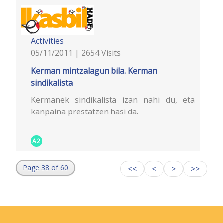
Activities
05/11/2011 | 2654 Visits
Kerman mintzalagun bila. Kerman
sindikalista
Kermanek sindikalista izan nahi du, eta
kanpaina prestatzen hasi da.
A2
Page 38 of 60
<<
<
>
>>