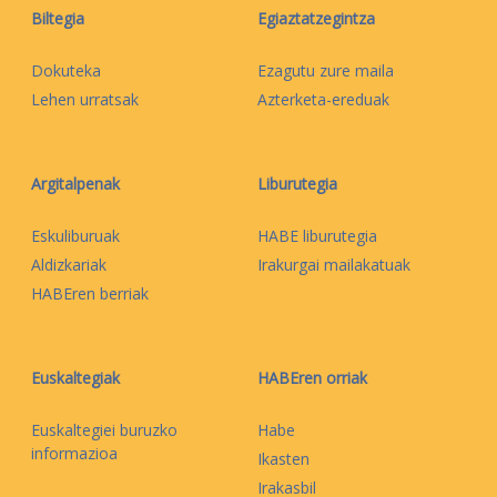
Biltegia
Egiaztatzegintza
Dokuteka
Ezagutu zure maila
Lehen urratsak
Azterketa-ereduak
Argitalpenak
Liburutegia
Eskuliburuak
HABE liburutegia
Aldizkariak
Irakurgai mailakatuak
HABEren berriak
Euskaltegiak
HABEren orriak
Euskaltegiei buruzko
Habe
informazioa
Ikasten
Irakasbil