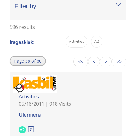
Filter by
596 results
Activities
A2
Iragazkiak:
Page 38 of 60
<<
<
>
>>
Activities
05/16/2011 | 918 Visits
Ulermena
A2