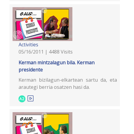
Activities
05/16/2011 | 4488 Visits
Kerman mintzalagun bila. Kerman
presidente
Kerman bizilagun-elkartean sartu da, eta
arautegi berria osatzen hasi da.
A2