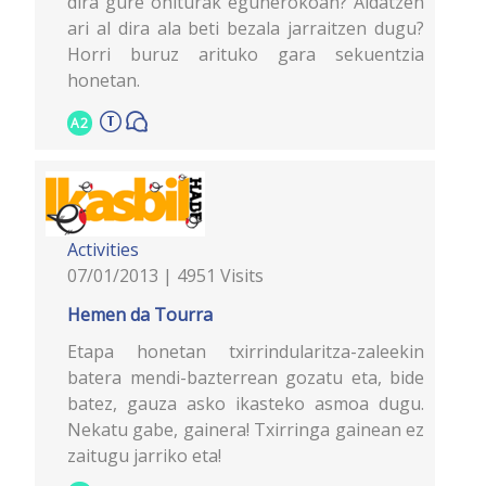
dira gure ohiturak egunerokoan? Aldatzen
ari al dira ala beti bezala jarraitzen dugu?
Horri buruz arituko gara sekuentzia
honetan.
A2
Activities
07/01/2013 | 4951 Visits
Hemen da Tourra
Etapa honetan txirrindularitza-zaleekin
batera mendi-bazterrean gozatu eta, bide
batez, gauza asko ikasteko asmoa dugu.
Nekatu gabe, gainera! Txirringa gainean ez
zaitugu jarriko eta!