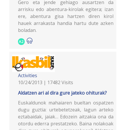
Gero eta jende gehiago ausartzen da
arrisku edo abentura-kirolak egitera; izan
ere, abentura gisa hartzen diren kirol
hauek arrakasta handia hartu dute azken
boladan.
A2
Activities
10/24/2013 | 17482 Visits
Aldatzen ari al dira gure jateko ohiturak?
Euskaldunok mahaiaren bueltan ospatzen
dugu guztia: urtebetetzeak, lagun arteko
eztabaidak, jaiak… Edozein aitzakia ona da
otordu ederra prestatzeko. Baina nolakoak