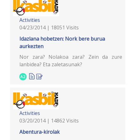
Activities
04/23/2014 | 18051 Visits
Idazlana hobetzen: Nork bere burua
aurkezten
Nor zara? Nolakoa zara? Zein da zure
lanbidea? Eta zaletasunak?
A2
Activities
03/20/2014 | 14862 Visits
Abentura-kirolak