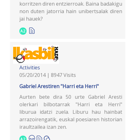
korritzen diren entzierroak. Baina badakigu
non duten jatorria hain unibertsalak diren
jai hauek?
A2
Activities
05/20/2014 | 8947 Visits
Gabriel Arestiren "Harri eta Herri"
Aurten bete dira 50 urte Gabriel Aresti
olerkari bilbotarrak "Harri eta Herri"
liburua idatzi zuela. Liburu hau hainbat
arrazoirengatik, euskal poesiaren historian
iraultzailea izan zen.
A2