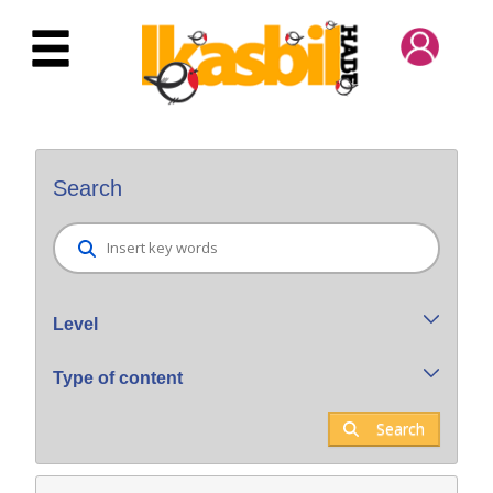
Skip to Main Content
Bilatzaile orokorra
Search
Level
Type of content
Search