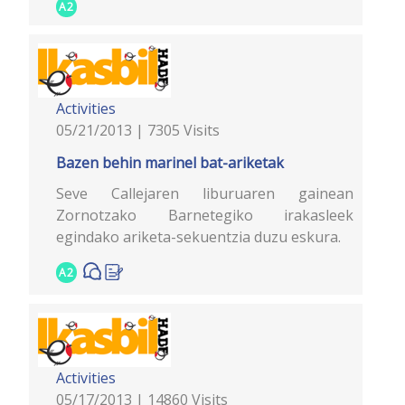
A2
Activities
05/21/2013 | 7305 Visits
Bazen behin marinel bat-ariketak
Seve Callejaren liburuaren gainean
Zornotzako Barnetegiko irakasleek
egindako ariketa-sekuentzia duzu eskura.
A2
Activities
05/17/2013 | 14860 Visits