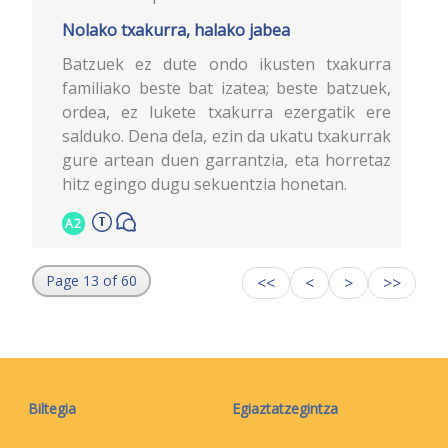
Nolako txakurra, halako jabea
Batzuek ez dute ondo ikusten txakurra
familiako beste bat izatea; beste batzuek,
ordea, ez lukete txakurra ezergatik ere
salduko. Dena dela, ezin da ukatu txakurrak
gure artean duen garrantzia, eta horretaz
hitz egingo dugu sekuentzia honetan.
A2
Page 13 of 60
<<
<
>
>>
Biltegia
Egiaztatzegintza