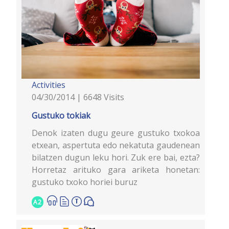
Activities
04/30/2014 | 6648 Visits
Gustuko tokiak
Denok izaten dugu geure gustuko txokoa
etxean, aspertuta edo nekatuta gaudenean
bilatzen dugun leku hori. Zuk ere bai, ezta?
Horretaz arituko gara ariketa honetan:
gustuko txoko horiei buruz
A2