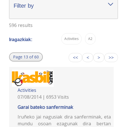
Filter by
596 results
Activities
A2
Iragazkiak:
Page 13 of 60
<<
<
>
>>
Activities
07/08/2014 | 6953 Visits
Garai bateko sanferminak
Iruñeko jai nagusiak dira sanferminak, eta
mundu osoan ezagunak dira bertan