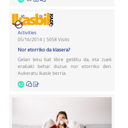
Activities
05/16/2014 | 5058 Visits
Nor etorriko da klasera?
Gelan leku bat libre gelditu da, eta zuek
erabaki behar duzue nor etorriko den.
Aukeratu ikasle berria.
A2