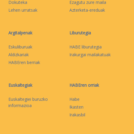
Dokuteka
Ezagutu zure maila
Lehen urratsak
Azterketa-ereduak
Argitalpenak
Liburutegia
Eskuliburuak
HABE liburutegia
Aldizkariak
Irakurgai mailakatuak
HABEren berriak
Euskaltegiak
HABEren orriak
Euskaltegiei buruzko
Habe
informazioa
Ikasten
Irakasbil