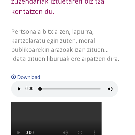
zuzendariak Iztuetaren bizitza
kontatzen du.
Pertsonaia bitxia zen, lapurra,
kartzelaratu egin zuten, moral
publikoarekin arazoak izan zituen...
Idatzi zituen liburuak ere aipatzen dira.
Download