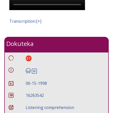
Transcription:[+]
Dokuteka
C1
06-15-1998
16263542
Listening comprehension