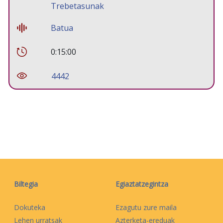
Trebetasunak
Batua
0:15:00
4442
Biltegia
Egiaztatzegintza
Dokuteka
Ezagutu zure maila
Lehen urratsak
Azterketa-ereduak