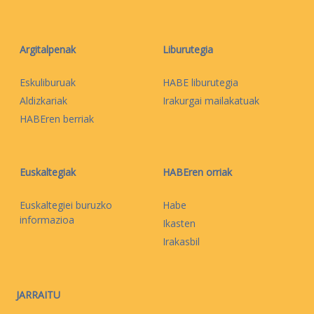
Argitalpenak
Liburutegia
Eskuliburuak
HABE liburutegia
Aldizkariak
Irakurgai mailakatuak
HABEren berriak
Euskaltegiak
HABEren orriak
Euskaltegiei buruzko
Habe
informazioa
Ikasten
Irakasbil
JARRAITU