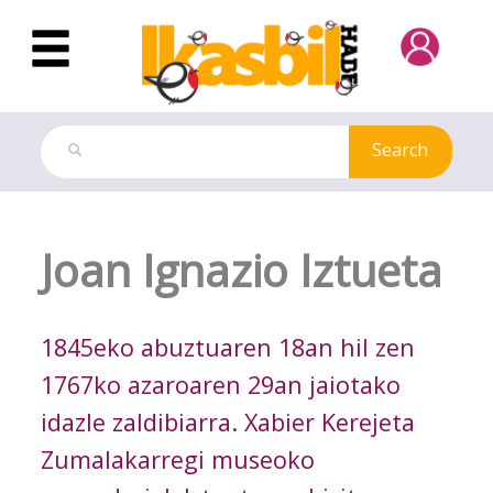
Skip to Main Content
Search
Test model card
Joan Ignazio Iztueta
1845eko abuztuaren 18an hil zen
1767ko azaroaren 29an jaiotako
idazle zaldibiarra. Xabier Kerejeta
Zumalakarregi museoko