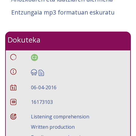
Entzungaia mp3 formatuan eskuratu
Dokuteka
C2
06-04-2016
16173103
Listening comprehension
Written production