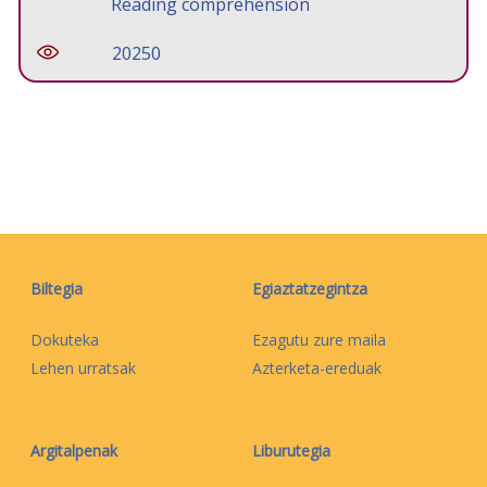
Reading comprehension
20250
Biltegia
Egiaztatzegintza
Dokuteka
Ezagutu zure maila
Lehen urratsak
Azterketa-ereduak
Argitalpenak
Liburutegia