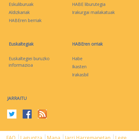
Eskuliburuak
HABE liburutegia
Aldizkariak
Irakurgai mailakatuak
HABEren berriak
Euskaltegiak
HABEren orriak
Euskaltegiei buruzko
Habe
informazioa
Ikasten
Irakasbil
JARRAITU
FAQ
Laguntza
Mapa
Jarri Harremanetan
Lege