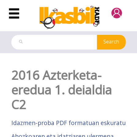
Skip to Main Content
Search
Test model card
2016 Azterketa-
eredua 1. deialdia
C2
Idazmen-proba PDF formatuan eskuratu
Ahozkoaren eta idatziaren ulermena